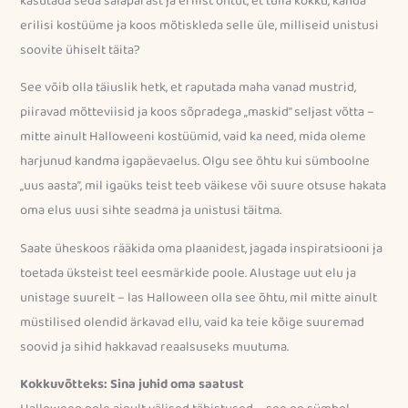
kasutada seda salapärast ja erilist õhtut, et tulla kokku, kanda
erilisi kostüüme ja koos mõtiskleda selle üle, milliseid unistusi
soovite ühiselt täita?
See võib olla täiuslik hetk, et raputada maha vanad mustrid,
piiravad mõtteviisid ja koos sõpradega „maskid” seljast võtta –
mitte ainult Halloweeni kostüümid, vaid ka need, mida oleme
harjunud kandma igapäevaelus. Olgu see õhtu kui sümboolne
„uus aasta”, mil igaüks teist teeb väikese või suure otsuse hakata
oma elus uusi sihte seadma ja unistusi täitma.
Saate üheskoos rääkida oma plaanidest, jagada inspiratsiooni ja
toetada üksteist teel eesmärkide poole. Alustage uut elu ja
unistage suurelt – las Halloween olla see õhtu, mil mitte ainult
müstilised olendid ärkavad ellu, vaid ka teie kõige suuremad
soovid ja sihid hakkavad reaalsuseks muutuma.
Kokkuvõtteks: Sina juhid oma saatust