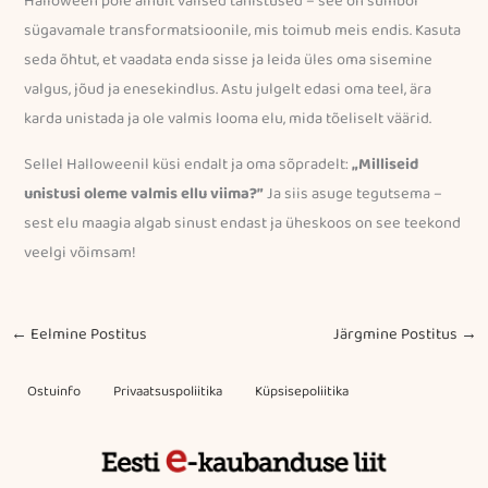
Halloween pole ainult välised tähistused – see on sümbol
sügavamale transformatsioonile, mis toimub meis endis. Kasuta
seda õhtut, et vaadata enda sisse ja leida üles oma sisemine
valgus, jõud ja enesekindlus. Astu julgelt edasi oma teel, ära
karda unistada ja ole valmis looma elu, mida tõeliselt väärid.
Sellel Halloweenil küsi endalt ja oma sõpradelt:
„Milliseid
unistusi oleme valmis ellu viima?”
Ja siis asuge tegutsema –
sest elu maagia algab sinust endast ja üheskoos on see teekond
veelgi võimsam!
←
Eelmine Postitus
Järgmine Postitus
→
Ostuinfo
Privaatsuspoliitika
Küpsisepoliitika