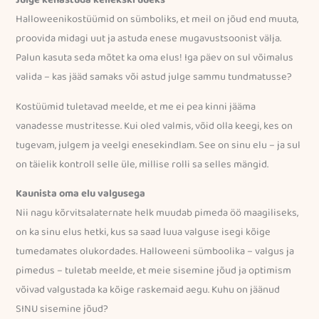
Halloweenikostüümid on sümboliks, et meil on jõud end muuta,
proovida midagi uut ja astuda enese mugavustsoonist välja.
Palun kasuta seda mõtet ka oma elus! Iga päev on sul võimalus
valida – kas jääd samaks või astud julge sammu tundmatusse?
Kostüümid tuletavad meelde, et me ei pea kinni jääma
vanadesse mustritesse. Kui oled valmis, võid olla keegi, kes on
tugevam, julgem ja veelgi enesekindlam. See on sinu elu – ja sul
on täielik kontroll selle üle, millise rolli sa selles mängid.
Kaunista oma elu valgusega
Nii nagu kõrvitsalaternate helk muudab pimeda öö maagiliseks,
on ka sinu elus hetki, kus sa saad luua valguse isegi kõige
tumedamates olukordades. Halloweeni sümboolika – valgus ja
pimedus – tuletab meelde, et meie sisemine jõud ja optimism
võivad valgustada ka kõige raskemaid aegu. Kuhu on jäänud
SINU sisemine jõud?