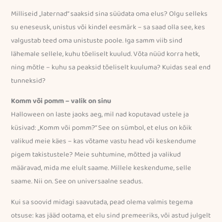
Milliseid „laternad” saaksid sina süüdata oma elus? Olgu selleks
su eneseusk, unistus või kindel eesmärk – sa saad olla see, kes
valgustab teed oma unistuste poole. Iga samm viib sind
lähemale sellele, kuhu tõeliselt kuulud. Võta nüüd korra hetk,
ning mõtle – kuhu sa peaksid tõeliselt kuuluma? Kuidas seal end
tunneksid?
Komm või pomm – valik on sinu
Halloween on laste jaoks aeg, mil nad koputavad ustele ja
küsivad: „Komm või pomm?” See on sümbol, et elus on kõik
valikud meie käes – kas võtame vastu head või keskendume
pigem takistustele? Meie suhtumine, mõtted ja valikud
määravad, mida me elult saame. Millele keskendume, selle
saame. Nii on. See on universaalne seadus.
Kui sa soovid midagi saavutada, pead olema valmis tegema
otsuse: kas jääd ootama, et elu sind premeeriks, või astud julgelt