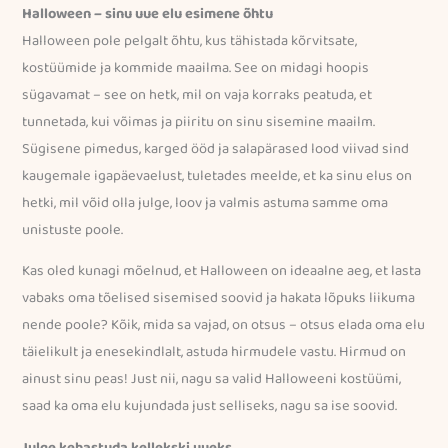
Halloween – sinu uue elu esimene õhtu
Halloween pole pelgalt õhtu, kus tähistada kõrvitsate,
kostüümide ja kommide maailma. See on midagi hoopis
sügavamat – see on hetk, mil on vaja korraks peatuda, et
tunnetada, kui võimas ja piiritu on sinu sisemine maailm.
Sügisene pimedus, karged ööd ja salapärased lood viivad sind
kaugemale igapäevaelust, tuletades meelde, et ka sinu elus on
hetki, mil võid olla julge, loov ja valmis astuma samme oma
unistuste poole.
Kas oled kunagi mõelnud, et Halloween on ideaalne aeg, et lasta
vabaks oma tõelised sisemised soovid ja hakata lõpuks liikuma
nende poole? Kõik, mida sa vajad, on otsus – otsus elada oma elu
täielikult ja enesekindlalt, astuda hirmudele vastu. Hirmud on
ainust sinu peas! Just nii, nagu sa valid Halloweeni kostüümi,
saad ka oma elu kujundada just selliseks, nagu sa ise soovid.
Julge kehastuda kellekski uueks