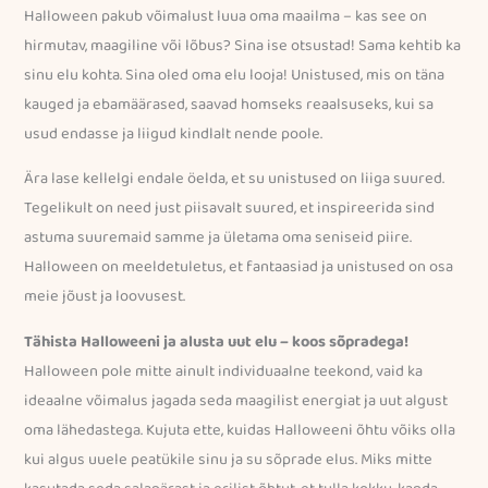
Halloween pakub võimalust luua oma maailma – kas see on
hirmutav, maagiline või lõbus? Sina ise otsustad! Sama kehtib ka
sinu elu kohta. Sina oled oma elu looja! Unistused, mis on täna
kauged ja ebamäärased, saavad homseks reaalsuseks, kui sa
usud endasse ja liigud kindlalt nende poole.
Ära lase kellelgi endale öelda, et su unistused on liiga suured.
Tegelikult on need just piisavalt suured, et inspireerida sind
astuma suuremaid samme ja ületama oma seniseid piire.
Halloween on meeldetuletus, et fantaasiad ja unistused on osa
meie jõust ja loovusest.
Tähista Halloweeni ja alusta uut elu – koos sõpradega!
Halloween pole mitte ainult individuaalne teekond, vaid ka
ideaalne võimalus jagada seda maagilist energiat ja uut algust
oma lähedastega. Kujuta ette, kuidas Halloweeni õhtu võiks olla
kui algus uuele peatükile sinu ja su sõprade elus. Miks mitte