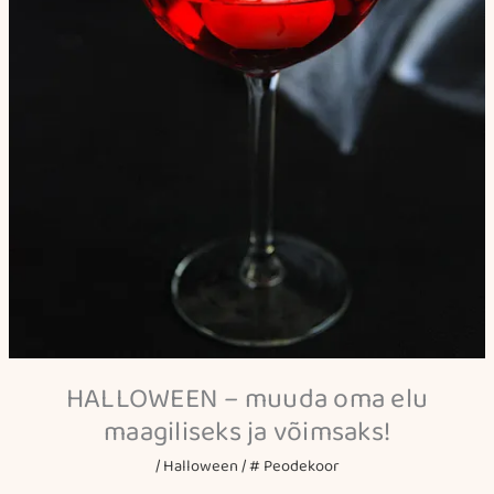
HALLOWEEN – muuda oma elu
maagiliseks ja võimsaks!
/
Halloween
/ #
Peodekoor