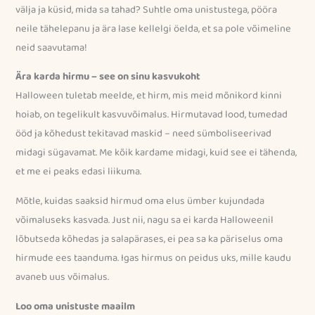
välja ja küsid, mida sa tahad? Suhtle oma unistustega, pööra
neile tähelepanu ja ära lase kellelgi öelda, et sa pole võimeline
neid saavutama!
Ära karda hirmu – see on sinu kasvukoht
Halloween tuletab meelde, et hirm, mis meid mõnikord kinni
hoiab, on tegelikult kasvuvõimalus. Hirmutavad lood, tumedad
ööd ja kõhedust tekitavad maskid – need sümboliseerivad
midagi sügavamat. Me kõik kardame midagi, kuid see ei tähenda,
et me ei peaks edasi liikuma.
Mõtle, kuidas saaksid hirmud oma elus ümber kujundada
võimaluseks kasvada. Just nii, nagu sa ei karda Halloweenil
lõbutseda kõhedas ja salapärases, ei pea sa ka päriselus oma
hirmude ees taanduma. Igas hirmus on peidus uks, mille kaudu
avaneb uus võimalus.
Loo oma unistuste maailm