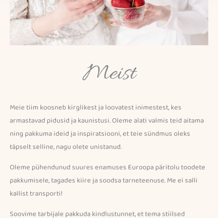
Meist
Meie tiim koosneb kirglikest ja loovatest inimestest, kes
armastavad pidusid ja kaunistusi. Oleme alati valmis teid aitama
ning pakkuma ideid ja inspiratsiooni, et teie sündmus oleks
täpselt selline, nagu olete unistanud.
Oleme pühendunud suures enamuses Euroopa päritolu toodete
pakkumisele, tagades kiire ja soodsa tarneteenuse. Me ei salli
kallist transporti!
Soovime tarbijale pakkuda kindlustunnet, et tema stiilsed