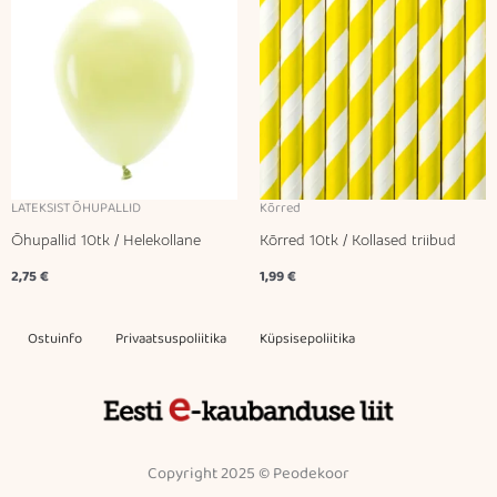
LATEKSIST ÕHUPALLID
Kõrred
Õhupallid 10tk / Helekollane
Kõrred 10tk / Kollased triibud
2,75
€
1,99
€
Ostuinfo
Privaatsuspoliitika
Küpsisepoliitika
Copyright 2025 © Peodekoor