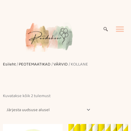
Skip
to
content
Esileht
/
PEOTEMAATIKAD
/
VÄRVID
/ KOLLANE
Sorditud
Kuvatakse kõik 2 tulemust
uusimate
järgi