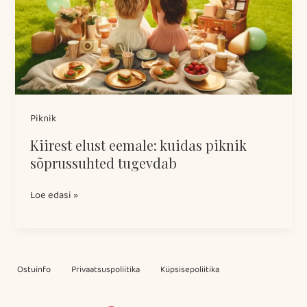
kuidas
piknik
sõprussuhted
tugevdab
Piknik
Kiirest elust eemale: kuidas piknik
sõprussuhted tugevdab
Loe edasi »
Ostuinfo
Privaatsuspoliitika
Küpsisepoliitika