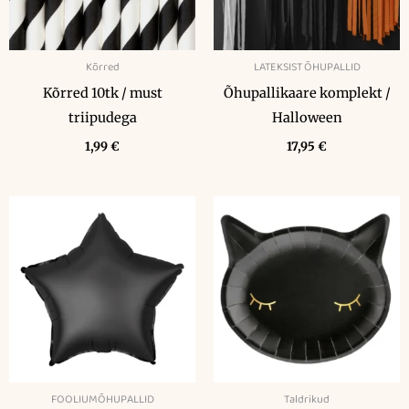
Kõrred
LATEKSIST ÕHUPALLID
Kõrred 10tk / must
Õhupallikaare komplekt /
triipudega
Halloween
1,99
€
17,95
€
FOOLIUMÕHUPALLID
Taldrikud