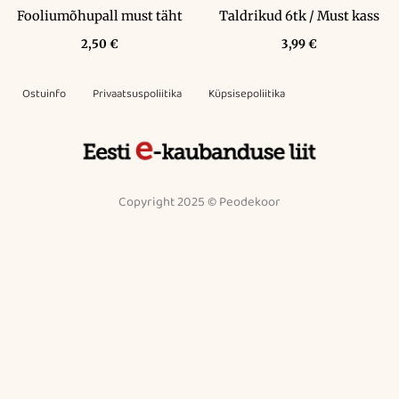
Fooliumõhupall must täht
Taldrikud 6tk / Must kass
2,50
€
3,99
€
Ostuinfo
Privaatsuspoliitika
Küpsisepoliitika
Copyright 2025 © Peodekoor