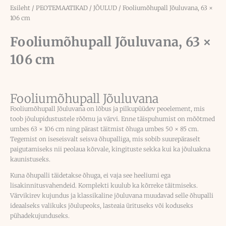
Esileht
/
PEOTEMAATIKAD
/
JÕULUD
/ Fooliumõhupall Jõuluvana, 63 ×
106 cm
Fooliumõhupall Jõuluvana, 63 ×
106 cm
Fooliumõhupall Jõuluvana
Fooliumõhupall Jõuluvana on lõbus ja pilkupüüdev peoelement, mis
toob jõulupidustustele rõõmu ja värvi. Enne täispuhumist on mõõtmed
umbes 63 × 106 cm ning pärast täitmist õhuga umbes 50 × 85 cm.
Tegemist on iseseisvalt seisva õhupalliga, mis sobib suurepäraselt
paigutamiseks nii peolaua kõrvale, kingituste sekka kui ka jõuluakna
kaunistuseks.
Kuna õhupalli täidetakse õhuga, ei vaja see heeliumi ega
lisakinnitusvahendeid. Komplekti kuulub ka kõrreke täitmiseks.
Värvikirev kujundus ja klassikaline jõuluvana muudavad selle õhupalli
ideaalseks valikuks jõulupeoks, lasteaia ürituseks või koduseks
pühadekujunduseks.