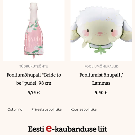
TÜDRUKUTEÕHTU
FOOLIUMÕHUPALLID
Fooliumõhupall “Bride to
Fooliumist õhupall /
be” pudel, 98 cm
Lammas
5,75
€
5,50
€
Ostuinfo
Privaatsuspoliitika
Küpsisepoliitika