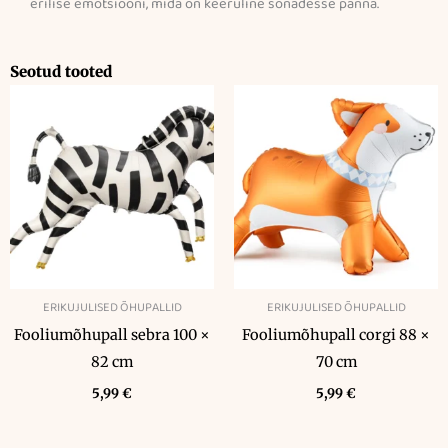
erilise emotsiooni, mida on keeruline sõnadesse panna.
Seotud tooted
ERIKUJULISED ÕHUPALLID
ERIKUJULISED ÕHUPALLID
Fooliumõhupall sebra 100 ×
Fooliumõhupall corgi 88 ×
82 cm
70 cm
5,99
€
5,99
€