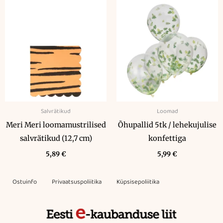
Salvrätikud
Loomad
Meri Meri loomamustrilised
Õhupallid 5tk / lehekujulise
salvrätikud (12,7 cm)
konfettiga
5,89
€
5,99
€
Ostuinfo
Privaatsuspoliitika
Küpsisepoliitika