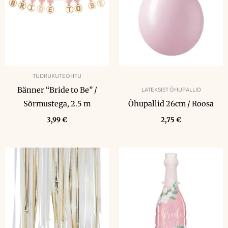
TÜDRUKUTEÕHTU
LATEKSIST ÕHUPALLID
Bänner “Bride to Be” /
Sõrmustega, 2.5 m
Õhupallid 26cm / Roosa
3,99
€
2,75
€