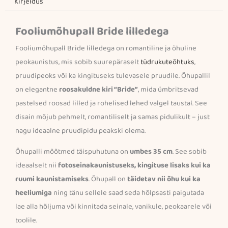
Kirjeldus
Fooliumõhupall Bride lilledega
Fooliumõhupall Bride lilledega on romantiline ja õhuline
peokaunistus, mis sobib suurepäraselt
tüdrukuteõhtuks
,
pruudipeoks või ka kingituseks tulevasele pruudile. Õhupallil
on elegantne
roosakuldne kiri “Bride”
, mida ümbritsevad
pastelsed roosad lilled ja rohelised lehed valgel taustal. See
disain mõjub pehmelt, romantiliselt ja samas pidulikult – just
nagu ideaalne pruudipidu peakski olema.
Õhupalli mõõtmed täispuhutuna on
umbes 35 cm
. See sobib
ideaalselt nii
fotoseinakaunistuseks, kingituse lisaks kui ka
ruumi kaunistamiseks
. Õhupall on
täidetav nii õhu kui ka
heeliumiga
ning tänu sellele saad seda hõlpsasti paigutada
lae alla hõljuma või kinnitada seinale, vanikule, peokaarele või
toolile.