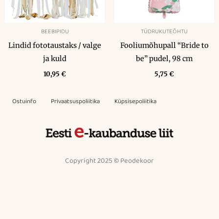
BEEBIPIDU
TÜDRUKUTEÕHTU
Lindid fototaustaks / valge
Fooliumõhupall “Bride to
ja kuld
be” pudel, 98 cm
10,95
€
5,75
€
Ostuinfo
Privaatsuspoliitika
Küpsisepoliitika
Copyright 2025 © Peodekoor