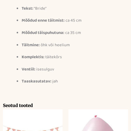
Tekst:
“Bride”
Mõõdud enne täitmist:
ca 45 cm
Mõõdud täispuhutuna:
ca 35 cm
Täitmine:
õhk või heelium
Komplektis:
täitekõrs
Ventiil:
isesulguv
Taaskasutatav:
jah
Seotud tooted