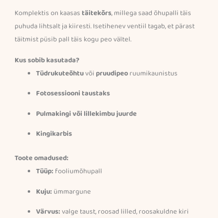
Komplektis on kaasas
täitekõrs
, millega saad õhupalli täis
puhuda lihtsalt ja kiiresti. Isetihenev ventiil tagab, et pärast
täitmist püsib pall täis kogu peo vältel.
Kus sobib kasutada?
Tüdrukuteõhtu
või
pruudipeo
ruumikaunistus
Fotosessiooni taustaks
Pulmakingi või lillekimbu juurde
Kingikarbis
Toote omadused:
Tüüp:
fooliumõhupall
Kuju:
ümmargune
Värvus:
valge taust, roosad lilled, roosakuldne kiri