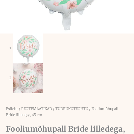
Esileht
/
PEOTEMAATIKAD
/
TÜDRUKUTEÕHTU
/ Fooliumõhupall
Bride lilledega, 45 cm
Fooliumõhupall Bride lilledega,