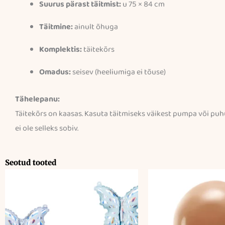
Suurus pärast täitmist:
u 75 × 84 cm
Täitmine:
ainult õhuga
Komplektis:
täitekõrs
Omadus:
seisev (heeliumiga ei tõuse)
Tähelepanu:
Täitekõrs on kaasas. Kasuta täitmiseks väikest pumpa või puhu 
ei ole selleks sobiv.
Seotud tooted