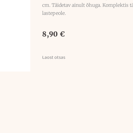
cm. Täidetav ainult õhuga. Komplektis täi
lastepeole.
8,90
€
Laost otsas