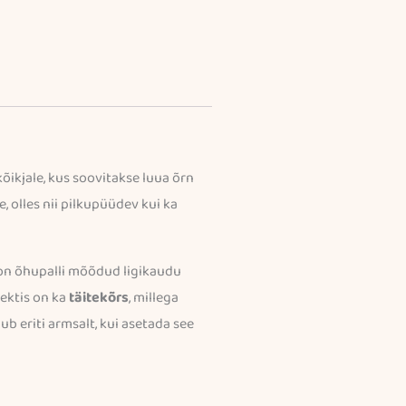
ikjale, kus soovitakse luua õrn
 olles nii pilkupüüdev kui ka
a on õhupalli mõõdud ligikaudu
lektis on ka
täitekõrs
, millega
jub eriti armsalt, kui asetada see