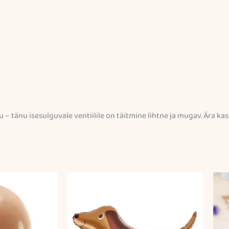
– tänu isesulguvale ventiilile on täitmine lihtne ja mugav. Ära ka