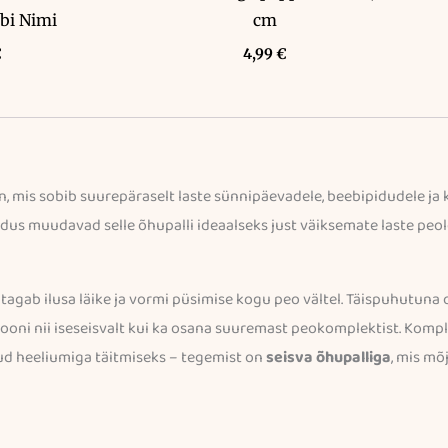
bi Nimi
cm
€
4,99
€
mis sobib suurepäraselt laste sünnipäevadele, beebipidudele ja kõ
s muudavad selle õhupalli ideaalseks just väiksemate laste peole,
s tagab ilusa läike ja vormi püsimise kogu peo vältel. Täispuhutun
siooni nii iseseisvalt kui ka osana suuremast peokomplektist. Komp
dud heeliumiga täitmiseks – tegemist on
seisva õhupalliga
, mis mõ