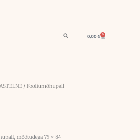
0
Cart
0,00
€
ASTELNE
/ Fooliumõhupall
upall, mõõtudega 75 × 84