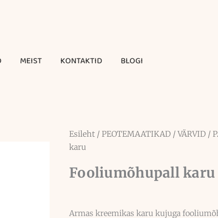
D
MEIST
KONTAKTID
BLOGI
Esileht
/
PEOTEMAATIKAD
/
VÄRVID
/
P
karu
Fooliumõhupall karu
Armas kreemikas karu kujuga fooliumõh