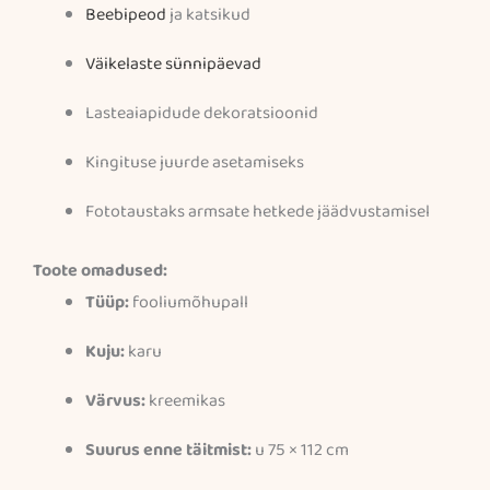
Beebipeod
ja katsikud
Väikelaste sünnipäevad
Lasteaiapidude dekoratsioonid
Kingituse juurde asetamiseks
Fototaustaks armsate hetkede jäädvustamisel
Toote omadused:
Tüüp:
fooliumõhupall
Kuju:
karu
Värvus:
kreemikas
Suurus enne täitmist:
u 75 × 112 cm