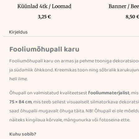
Küünlad 4tk / Loomad
Banner / Bee
3,25
€
8,50
Kirjeldus
Fooliumõhupall karu
Fooliumõhupall karu on armas ja pehme tooniga dekoratsioon, 
ja südamlik õhkkond. Kreemikas toon ning sõbralik karukujundu
hell ilme.
Õhupall on valmistatud kvaliteetsest
fooliummaterjalist
, mi
75 × 84 cm
, mis teeb sellest visuaalselt silmatorkava dekorat
saad õhupalli mugavalt õhuga täita. NB! Õhupall ei ole mõel
näiteks kingilaua kõrvale, mängunurka või fotoseina ette.
Kuhu sobib?