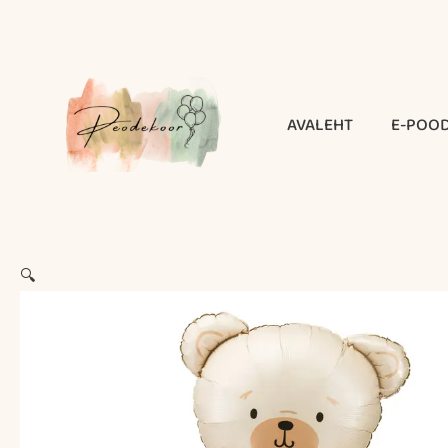
Skip
to
content
AVALEHT
E-POO
🔍