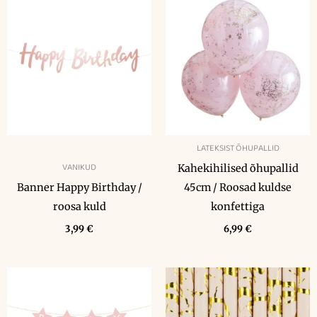
LATEKSIST ÕHUPALLID
VANIKUD
Kahekihilised õhupallid
Banner Happy Birthday /
45cm / Roosad kuldse
roosa kuld
konfettiga
3,99
€
6,99
€