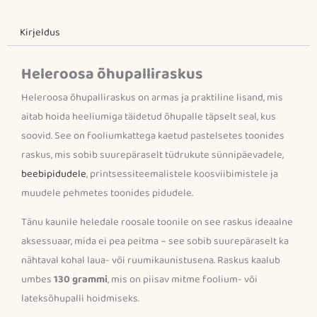
Kirjeldus
Heleroosa õhupalliraskus
Heleroosa õhupalliraskus on armas ja praktiline lisand, mis
aitab hoida heeliumiga täidetud õhupalle täpselt seal, kus
soovid. See on fooliumkattega kaetud pastelsetes toonides
raskus, mis sobib suurepäraselt tüdrukute sünnipäevadele,
beebipidudele
, printsessiteemalistele koosviibimistele ja
muudele pehmetes toonides pidudele.
Tänu kaunile heledale roosale toonile on see raskus ideaalne
aksessuaar, mida ei pea peitma – see sobib suurepäraselt ka
nähtaval kohal laua- või ruumikaunistusena. Raskus kaalub
umbes
130 grammi
, mis on piisav mitme foolium- või
lateksõhupalli hoidmiseks.