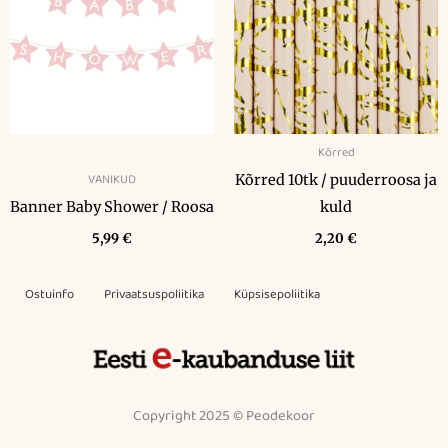
Kõrred
VANIKUD
Kõrred 10tk / puuderroosa ja
Banner Baby Shower / Roosa
kuld
5,99
€
2,20
€
Ostuinfo
Privaatsuspoliitika
Küpsisepoliitika
Copyright 2025 © Peodekoor