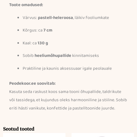
Toote omadused:
Värvus:
pastell-heleroosa
, läikiv fooliumkate
Kõrgus: ca
7 cm
Kaal: ca
130 g
Sobib
heeliumõhupallide
kinnitamiseks
Praktiline ja kaunis aksessuaar igale peolauale
Peodekoor.ee soovitab:
Kasuta seda raskust koos sama tooni õhupallide, taldrikute
või tassidega, et kujundus oleks harmooniline ja stiilne. Sobib
eriti hästi vanikute, konfettide ja pastelltoonide juurde.
Seotud tooted