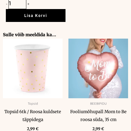
-
+
kogus
Lisa Korvi
Sulle võib meeldida ka…
Topsid
BEEBIPIDU
Topsid 6tk / Roosa kuldsete
Fooliumõhupall Mom to Be
täppidega
roosa süda, 35 cm
2,99
€
2,99
€