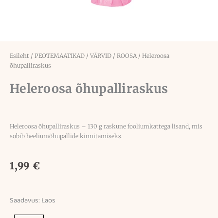
Esileht
/
PEOTEMAATIKAD
/
VÄRVID
/
ROOSA
/ Heleroosa
õhupalliraskus
Heleroosa õhupalliraskus
Heleroosa õhupalliraskus – 130 g raskune fooliumkattega lisand, mis
sobib heeliumõhupallide kinnitamiseks.
1,99
€
Saadavus:
Laos
Heleroosa
õhupalliraskus