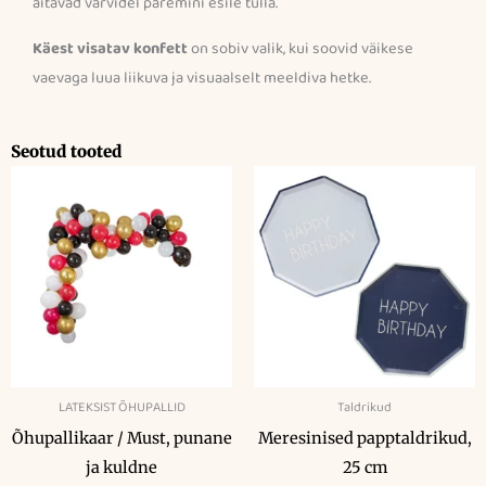
aitavad värvidel paremini esile tulla.
Käest visatav konfett
on sobiv valik, kui soovid väikese
vaevaga luua liikuva ja visuaalselt meeldiva hetke.
Seotud tooted
LATEKSIST ÕHUPALLID
Taldrikud
Õhupallikaar / Must, punane
Meresinised papptaldrikud,
ja kuldne
25 cm