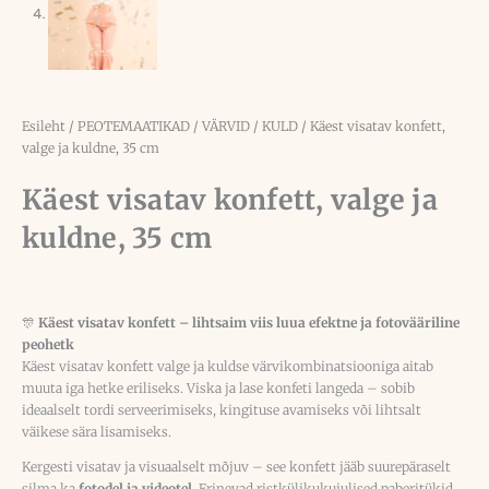
Esileht
/
PEOTEMAATIKAD
/
VÄRVID
/
KULD
/ Käest visatav konfett,
valge ja kuldne, 35 cm
Käest visatav konfett, valge ja
kuldne, 35 cm
🎊
Käest visatav konfett – lihtsaim viis luua efektne ja fotovääriline
peohetk
Käest visatav konfett valge ja kuldse värvikombinatsiooniga aitab
muuta iga hetke eriliseks. Viska ja lase konfeti langeda – sobib
ideaalselt tordi serveerimiseks, kingituse avamiseks või lihtsalt
väikese sära lisamiseks.
Kergesti visatav ja visuaalselt mõjuv – see konfett jääb suurepäraselt
silma ka
fotodel ja videotel
. Erinevad ristkülikukujulised paberitükid