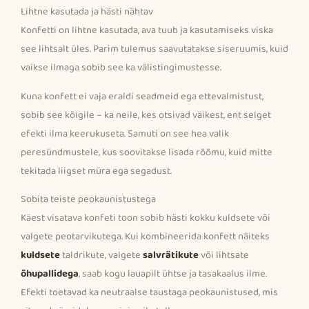
Lihtne kasutada ja hästi nähtav
Konfetti on lihtne kasutada, ava tuub ja kasutamiseks viska
see lihtsalt üles. Parim tulemus saavutatakse siseruumis, kuid
vaikse ilmaga sobib see ka välistingimustesse.
Kuna konfett ei vaja eraldi seadmeid ega ettevalmistust,
sobib see kõigile – ka neile, kes otsivad väikest, ent selget
efekti ilma keerukuseta. Samuti on see hea valik
peresündmustele, kus soovitakse lisada rõõmu, kuid mitte
tekitada liigset müra ega segadust.
Sobita teiste peokaunistustega
Käest visatava konfeti toon sobib hästi kokku kuldsete või
valgete peotarvikutega. Kui kombineerida konfett näiteks
kuldsete
taldrikute, valgete
salvrätikute
või lihtsate
õhupallidega
, saab kogu lauapilt ühtse ja tasakaalus ilme.
Efekti toetavad ka neutraalse taustaga peokaunistused, mis