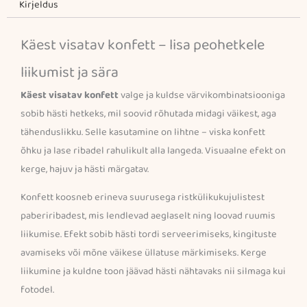
Kirjeldus
35
cm
Käest visatav konfett – lisa peohetkele
kogus
liikumist ja sära
Käest visatav konfett
valge ja kuldse värvikombinatsiooniga
sobib hästi hetkeks, mil soovid rõhutada midagi väikest, aga
tähenduslikku. Selle kasutamine on lihtne – viska konfett
õhku ja lase ribadel rahulikult alla langeda. Visuaalne efekt on
kerge, hajuv ja hästi märgatav.
Konfett koosneb erineva suurusega ristkülikukujulistest
paberiribadest, mis lendlevad aeglaselt ning loovad ruumis
liikumise. Efekt sobib hästi tordi serveerimiseks, kingituste
avamiseks või mõne väikese üllatuse märkimiseks. Kerge
liikumine ja kuldne toon jäävad hästi nähtavaks nii silmaga kui
fotodel.