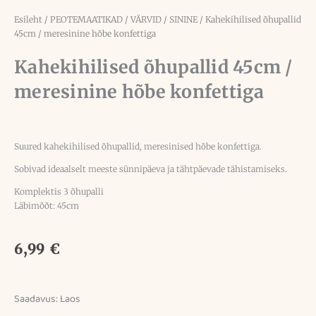
Esileht
/
PEOTEMAATIKAD
/
VÄRVID
/
SININE
/ Kahekihilised õhupallid
45cm / meresinine hõbe konfettiga
Kahekihilised õhupallid 45cm /
meresinine hõbe konfettiga
Suured kahekihilised õhupallid, meresinised hõbe konfettiga.
Sobivad ideaalselt meeste sünnipäeva ja tähtpäevade tähistamiseks.
Komplektis 3 õhupalli
Läbimõõt: 45cm
6,99
€
Saadavus:
Laos
Kahekihilised