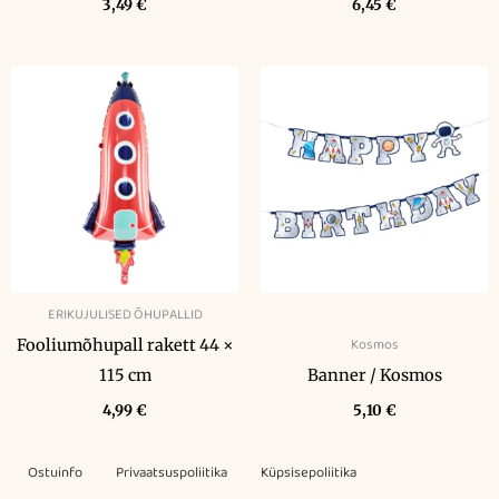
3,49
€
6,45
€
ERIKUJULISED ÕHUPALLID
Kosmos
Fooliumõhupall rakett 44 ×
115 cm
Banner / Kosmos
4,99
€
5,10
€
Ostuinfo
Privaatsuspoliitika
Küpsisepoliitika