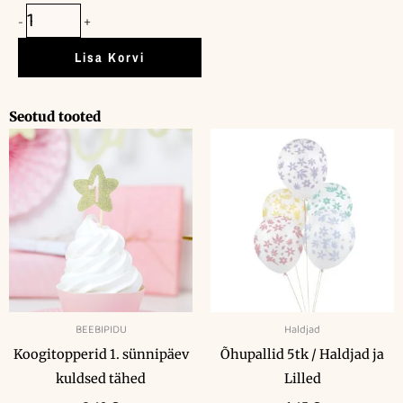
õhupallid
-
+
45cm
/
Lisa Korvi
meresinine
hõbe
Seotud tooted
konfettiga
kogus
BEEBIPIDU
Haldjad
Koogitopperid 1. sünnipäev
Õhupallid 5tk / Haldjad ja
kuldsed tähed
Lilled