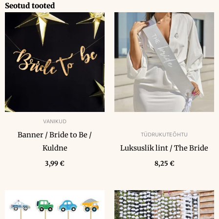
Seotud tooted
VANIKUD
TÜDRUKUTEÕHTU
Banner / Bride to Be /
Kuldne
Luksuslik lint / The Bride
3,99
€
8,25
€