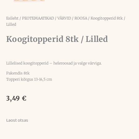
Esileht
/
PEOTEMAATIKAD
/
VÄRVID
/
ROOSA
/ Koogitopperid 8tk /
Lilled
Koogitopperid 8tk / Lilled
Lillelised koogitopperid – heleroosad ja valge värviga.
Pakendis 8tk
Topperi kõrgus 13-14,5 cm
3,49
€
Laost otsas