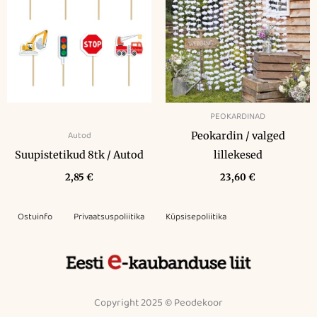
PEOKARDINAD
Autod
Peokardin / valged
Suupistetikud 8tk / Autod
lillekesed
2,85
€
23,60
€
Ostuinfo
Privaatsuspoliitika
Küpsisepoliitika
Copyright 2025 © Peodekoor