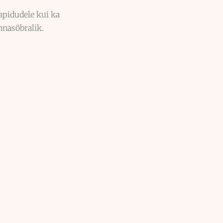
iapidudele kui ka
nnasõbralik.