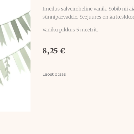
Imeilus salveiroheline vanik. Sobib nii a
sünnipäevadele. Seejuures on ka keskko
Vaniku pikkus 5 meetrit.
8,25
€
Laost otsas