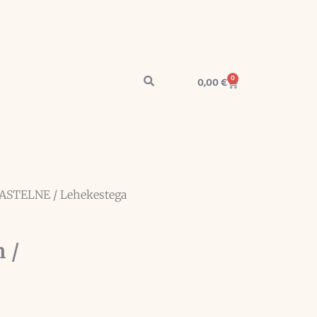
0
Cart
0,00
€
ASTELNE
/ Lehekestega
 /