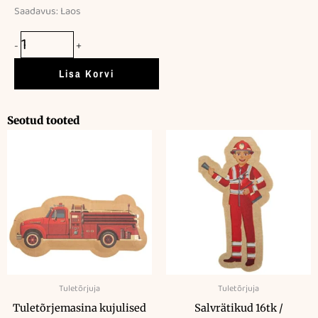
Saadavus:
Laos
Maiustuste
kott
-
+
4tk
/
Lisa Korvi
Tuletõrjemasin
kogus
Seotud tooted
Tuletõrjuja
Tuletõrjuja
Tuletõrjemasina kujulised
Salvrätikud 16tk /