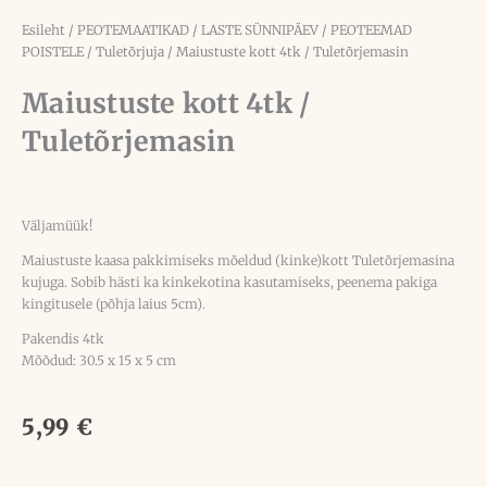
Esileht
/
PEOTEMAATIKAD
/
LASTE SÜNNIPÄEV
/
PEOTEEMAD
POISTELE
/
Tuletõrjuja
/ Maiustuste kott 4tk / Tuletõrjemasin
Maiustuste kott 4tk /
Tuletõrjemasin
Väljamüük!
Maiustuste kaasa pakkimiseks mõeldud (kinke)kott Tuletõrjemasina
kujuga. Sobib hästi ka kinkekotina kasutamiseks, peenema pakiga
kingitusele (põhja laius 5cm).
Pakendis 4tk
Mõõdud: 30.5 x 15 x 5 cm
5,99
€