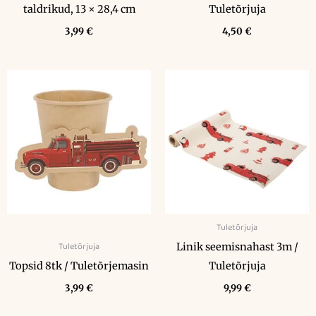
taldrikud, 13 × 28,4 cm
Tuletõrjuja
3,99
€
4,50
€
Tuletõrjuja
Tuletõrjuja
Linik seemisnahast 3m /
Topsid 8tk / Tuletõrjemasin
Tuletõrjuja
3,99
€
9,99
€