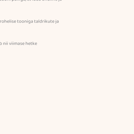
rohelise tooniga taldrikute ja
ib nii viimase hetke