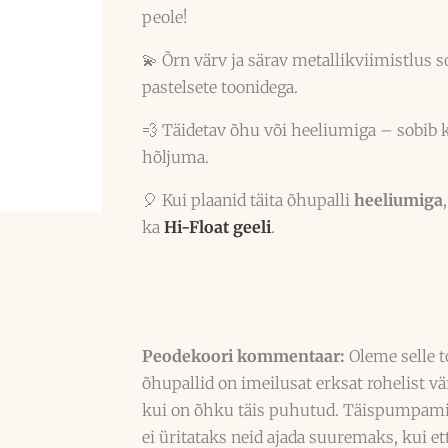
peole!
💫 Õrn värv ja särav metallikviimistlus 
pastelsete toonidega.
💨 Täidetav õhu või heeliumiga – sobib k
hõljuma.
🎈 Kui plaanid täita õhupalli
heeliumiga
ka
Hi-Float geeli
.
Peodekoori kommentaar:
Oleme selle t
õhupallid on imeilusat erksat rohelist vär
kui on õhku täis puhutud. Täispumpamisel
ei üritataks neid ajada suuremaks, kui et