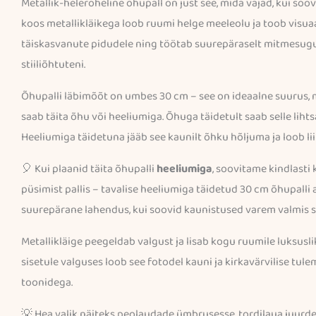
Metallik-heleroheline õhupall on just see, mida vajad, kui soo
koos metallikläikega loob ruumi helge meeleolu ja toob visua
täiskasvanute pidudele ning töötab suurepäraselt mitmesug
stiiliõhtuteni.
Õhupalli läbimõõt on umbes 30 cm – see on ideaalne suurus, mis
saab täita õhu või heeliumiga. Õhuga täidetult saab selle lihts
Heeliumiga täidetuna jääb see kaunilt õhku hõljuma ja loob lii
🎈 Kui plaanid täita õhupalli
heeliumiga
, soovitame kindlasti
püsimist pallis – tavalise heeliumiga täidetud 30 cm õhupalli
suurepärane lahendus, kui soovid kaunistused varem valmis sä
Metallikläige peegeldab valgust ja lisab kogu ruumile luksusl
sisetule valguses loob see fotodel kauni ja kirkavärvilise tul
toonidega.
💡 Hea valik näiteks peolaudade ümbrusesse, tordilaua juurde,