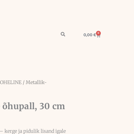
0
Cart
0,00
€
OHELINE
/ Metallik-
 õhupall, 30 cm
 kerge ja pidulik lisand igale