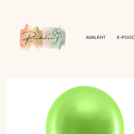
Skip
to
content
AVALEHT
E-POO