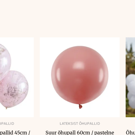
UPALLID
LATEKSIST ÕHUPALLID
pallid 45cm /
Suur õhupall 60cm / pastelne
Õhu