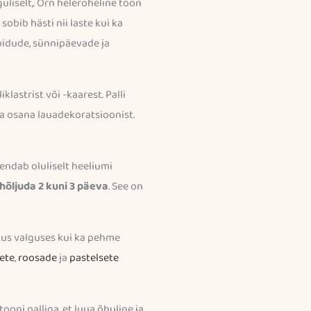
uliselt,. Õrn heleroheline toon
 sobib hästi nii laste kui ka
pidude, sünnipäevade ja
astrist või -kaarest. Palli
ada osana lauadekoratsioonist.
endab oluliselt heeliumi
 hõljuda 2 kuni 3 päeva
. See on
likus valguses kui ka pehme
ete
,
roosade
ja
pastelsete
oni palliga, et luua õhuline ja