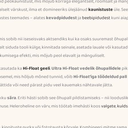
vid peokaunistust, mis mõjub korraga elegantselt, rõõmsalt ja mäng
alselt värskust, ilma et domineeriks ülejäänud
kaunistuste
üle. See
ustes teemades – alates
kevadpidudest
ja
beebipidudest
kuni aia
 sobib nii iseseisvaks aktsendiks kui ka osaks suuremast õhupallikl
alt siduda tooli külge, kinnitada seinale, asetada lauale või kasut
kumisega efekti, mis mõjub peol elavalt ja mänguliselt.
 kasutada ka
Hi-Float geeli
.
Ultra Hi-Float vedelik õhupallidele
pik
 asemel, mis hõljub mõned tunnid, võib
Hi-Float’iga töödeldud pall
ttida või need pärast pidu veel kauemaks nähtavale jätta.
ikku
sära
. Eriti hästi sobib see õhupall pildistamiseks – nii loodus
emuse. Heleroheline on värv, mis töötab imehästi koos
valgete
,
kulds
 kingituste nurka või fototausta kõrvale. Kombineeri mitme sama to