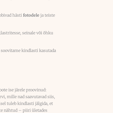
sobivad hästi
fotodele
ja teiste
lastritesse, seinale või õhku
, soovitame kindlasti kasutada
oote ise järele proovinud:
vi, mille nad saavutavad siis,
 tuleb kindlasti jälgida, et
te nähtud – piiri ületades