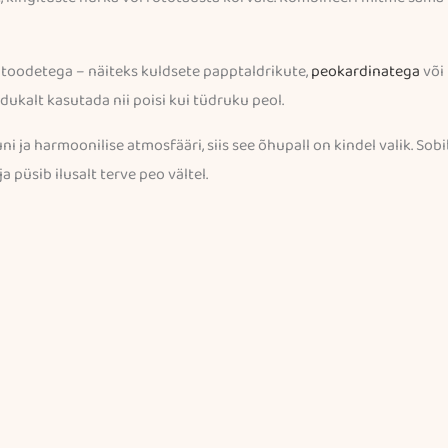
e toodetega – näiteks kuldsete papptaldrikute,
peokardinatega
või 
dukalt kasutada nii poisi kui tüdruku peol.
ni ja harmoonilise atmosfääri, siis see õhupall on kindel valik. Sob
 püsib ilusalt terve peo vältel.