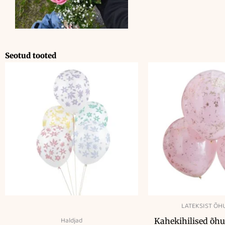
Seotud tooted
LATEKSIST ÕH
Haldjad
Kahekihilised õhu