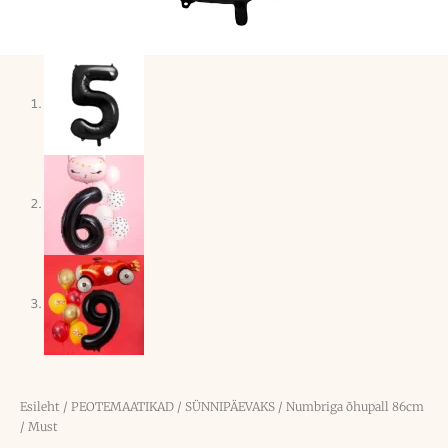
Esileht
/
PEOTEMAATIKAD
/
SÜNNIPÄEVAKS
/ Numbriga õhupall 86cm
/ Must