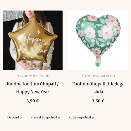
FOOLIUMÕHUPALLID
FOOLIUMÕHUPALLID
Kuldne foolium õhupall /
Fooliumõhupall lilledega
Happy New Year
süda
3,50
€
3,50
€
Ostuinfo
Privaatsuspoliitika
Küpsisepoliitika