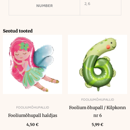
2, 6
NUMBER
Seotud tooted
FOOLIUMÕHUPALLID
FOOLIUMÕHUPALLID
Foolium õhupall / Kilpkonn
Fooliumõhupall haldjas
nr 6
4,50
€
5,99
€