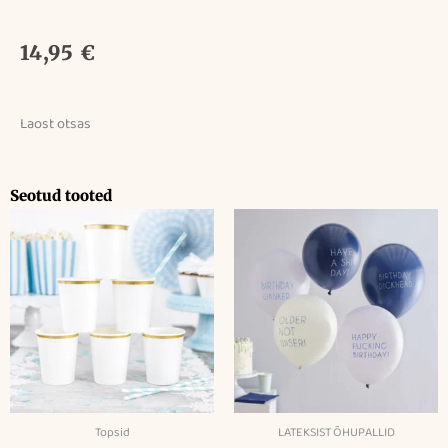
14,95
€
Laost otsas
Seotud tooted
Topsid
LATEKSIST ÕHUPALLID