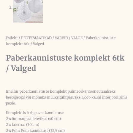
Esileht
/
PEOTEMAATIKAD
/
VÄRVID
/
VALGE
/ Paberkaunistuste
komplekt 6tk / Valged
Paberkaunistuste komplekt 6tk
/ Valged
Imeilus paberkaunistuste komplekt pulmadeks, sooneutraalseks
beebipeoks või mõneks muuks tähtpäevaks. Loob kauni interjööri sinu
peole.
Komplektis 6 rippuvat kaunistust:
2 x ümmargust lehvikut (40 cm)
2 x laternat (30 cm)
2 x Pom Pom kaunistust (32,5 cm)