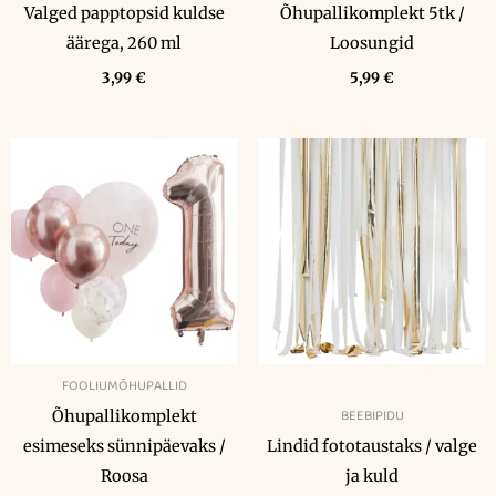
Valged papptopsid kuldse
Õhupallikomplekt 5tk /
äärega, 260 ml
Loosungid
3,99
€
5,99
€
FOOLIUMÕHUPALLID
BEEBIPIDU
Õhupallikomplekt
esimeseks sünnipäevaks /
Lindid fototaustaks / valge
Roosa
ja kuld