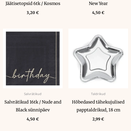
Jäätisetopsid 6tk / Kosmos
New Year
3,20
€
4,50
€
Salvrätikud
Taldrikud
Salvrätikud 16tk / Nude and
Hõbedased tähekujulised
Black sünnipäev
papptaldrikud, 18 cm
4,50
€
2,99
€