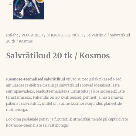
Esileht
/
PEOTARBED
/
ÜHEKORDSED NÕUD
/
Salvrätikud
/ Salvrätikud
20 tk / Kosmos
Salvrätikud 20 tk / Kosmos
Kosmose-teemalised salvrätikud
viivad su peo galaktikasse! Need
ainulaadse ja efektse disainiga salvrätikud sobivad ideaalselt laste
sünnipäevadeks, teadusteemalisteks üritusteks ja kosmoseseikluste
tähistamiseks. Pakendis on 20 kvaliteetset, pehmet ja hästi imavat
paberist salvrätikut, millel on stiilne kosmosekujundus planeetide
motiividega.
Loo oma peolauale põnev ja futuristlik atmosfäär nende pilkupüüdvate
kosmose-teemaliste salvrätikutega!