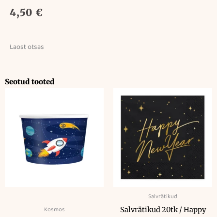
4,50
€
Laost otsas
Seotud tooted
Salvrätikud
Kosmos
Salvrätikud 20tk / Happy