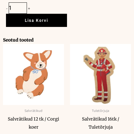
20
-
+
tk
/
Lisa Korvi
roosa
lapsevanker
Seotud tooted
kogus
Salvrätikud
Tuletõrjuja
Salvrätikud 12 tk / Corgi
Salvrätikud 16tk /
koer
Tuletõrjuja