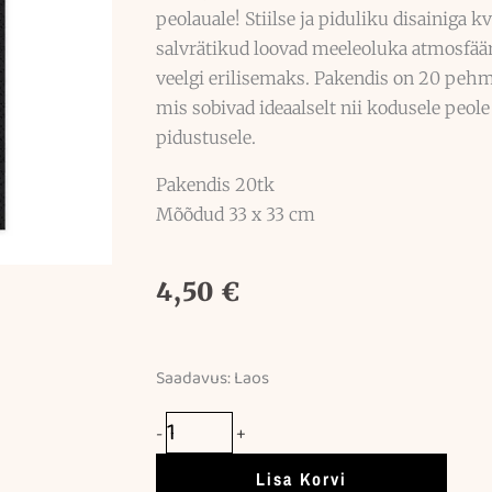
peolauale! Stiilse ja piduliku disainiga k
salvrätikud loovad meeleoluka atmosfää
veelgi erilisemaks. Pakendis on 20 pehme
mis sobivad ideaalselt nii kodusele peol
pidustusele.
Pakendis 20tk
Mõõdud 33 x 33 cm
4,50
€
Saadavus:
Laos
Salvrätikud
20tk
-
+
/
Happy
Lisa Korvi