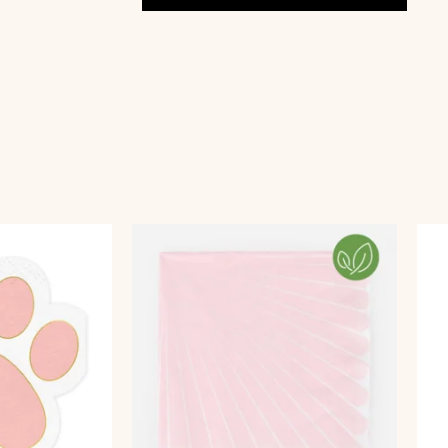
New
Year
kogus