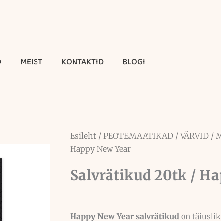
D
MEIST
KONTAKTID
BLOGI
Esileht
/
PEOTEMAATIKAD
/
VÄRVID
/
Happy New Year
Salvrätikud 20tk / H
Happy New Year salvrätikud
on täiuslik