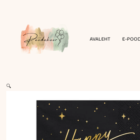
Skip
to
content
AVALEHT
E-POO
🔍