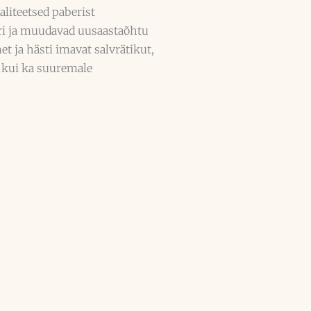
valiteetsed paberist
ri ja muudavad uusaastaõhtu
t ja hästi imavat salvrätikut,
e kui ka suuremale