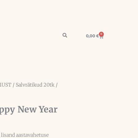
0
Cart
0,00
€
MUST
/ Salvrätikud 20tk /
appy New Year
 lisand aastavahetuse