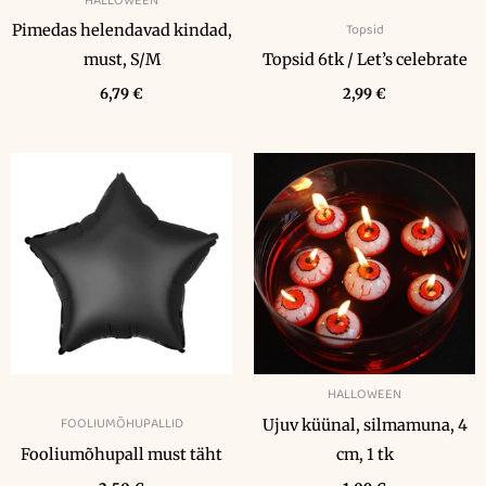
HALLOWEEN
Topsid
Pimedas helendavad kindad,
must, S/M
Topsid 6tk / Let’s celebrate
6,79
€
2,99
€
HALLOWEEN
FOOLIUMÕHUPALLID
Ujuv küünal, silmamuna, 4
Fooliumõhupall must täht
cm, 1 tk