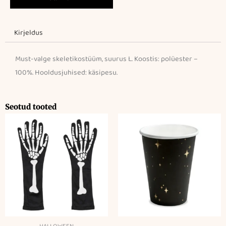
kogus
Kirjeldus
Must-valge skeletikostüüm, suurus L. Koostis: polüester –
100%. Hooldusjuhised: käsipesu.
Seotud tooted