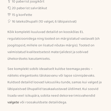
🥄 10 paberist joogikõrt
🧻 20 paberist salvrätikut
🎊 15 g konfette
🎈 16 lateksõhupalli (10 valget, 6 läbipaistvat)
Kõik komplekti kuuluvad detailid on kooskõlas EL
regulatsioonidega ning tooted on märgistatud vastavalt (sh
joogitopsid, millele on lisatud nõutav märgis). Tooted on
valmistatud kvaliteetsetest materjalidest ja sobivad
ühekordseks kasutamiseks.
See komplekt sobib ideaalselt kuldse teemaga peoks –
näiteks elegantseks täiskasvanu või lapse sünnipäevaks.
Kuldsed detailid loovad luksusliku tunde, samas kui valged ja
läbipaistvad õhupallid tasakaalustavad üldilmet. Kui soovid
lisada veel isikupära, sobita need dekoreerimisvahendid
valgete
või roosakuldsete detailidega.