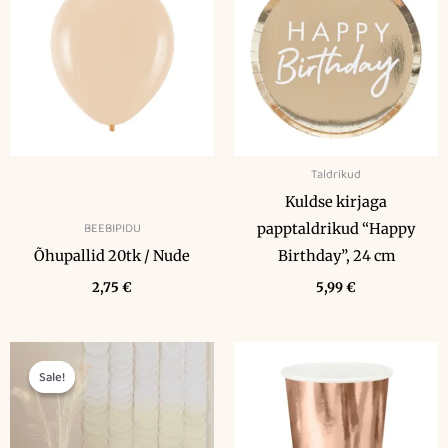
Taldrikud
Kuldse kirjaga
BEEBIPIDU
papptaldrikud “Happy
Õhupallid 20tk / Nude
Birthday”, 24 cm
2,75
€
5,99
€
Algne
Praegune
hind
hind
Sale!
Sale!
oli:
on:
19,00 €.
14,99 €.