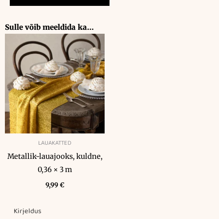
kogus
Sulle võib meeldida ka…
LAUAKATTED
Metallik-lauajooks, kuldne,
0,36 × 3 m
9,99
€
Kirjeldus