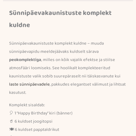
Sünnipäevakaunistuste komplekt
kuldne
Sünnipäevakaunistuste komplekt kuldne – muuda
sünnipäevapidu meeldejäävaks kuldselt särava
peokomplektiga
, milles on kõik vajalik efektse ja stiilse
atmosfääri loomiseks. See hoolikalt komplekteeritud
kaunistuste valik sobib suurepäraselt nii täiskasvanute kui
laste sünnipäevadele
, pakkudes elegantset välimust ja lihtsat
kasutust.
Komplekt sisaldab:
🎈 1 “Happy Birthday” kiri (bänner)
🥤 6 kuldset joogitopsi
🍽️ 6 kuldset papptaldrikut