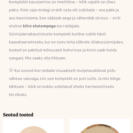
Komplekti kasutamine on imelihtne – kõik vajalik on ühes
pakis. Pole vaja midagi eraldi osta või sobitada – ava pakk ja
asu kaunistama. See säästab aega ja vähendab stressi – eriti
oluline
kiire elutempoga
korraldajale.
Sünnipäevakaunistuste komplekt kuldne sobib hästi
kaasahaaramiseks, kui on soov teha sõbrale üllatussünnipäev,
tooted on pakitud mõnusasti kohvrisse ja kinni saab hoida
sangast. Mis saaks olla lihtsam.
💡 Kui soovid korraldada visuaalselt muljetavaldavat pidu
vähese vaevaga, siis see komplekt on just sulle. Ja mis kõige
tähtsam – kõik on kokku sobitatud üheks harmooniliseks
tervikuks.
Seotud tooted