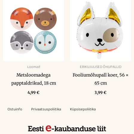
Loomad
ERIKUJULISED ÕHUPALLID
Metsloomadega
Fooliumõhupall koer, 56 ×
papptaldrikud, 18 cm
65 cm
4,99
€
3,99
€
Ostuinfo
Privaatsuspoliitika
Küpsisepoliitika