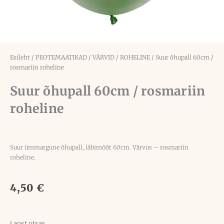
Esileht
/
PEOTEMAATIKAD
/
VÄRVID
/
ROHELINE
/ Suur õhupall 60cm /
rosmariin roheline
Suur õhupall 60cm / rosmariin
roheline
Suur ümmargune õhupall, läbimõõt 60cm. Värvus – rosmariin
roheline.
4,50
€
Laost otsas