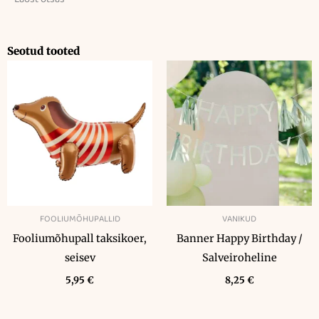
Seotud tooted
FOOLIUMÕHUPALLID
VANIKUD
Fooliumõhupall taksikoer,
Banner Happy Birthday /
seisev
Salveiroheline
5,95
€
8,25
€