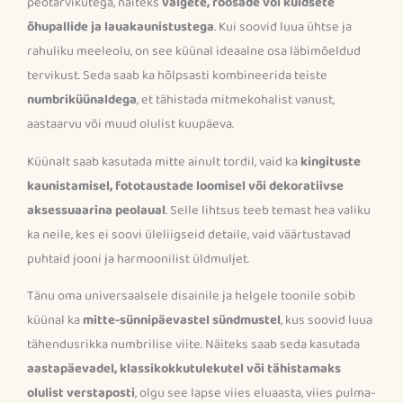
peotarvikutega, näiteks
valgete, roosade või kuldsete
õhupallide ja lauakaunistustega
. Kui soovid luua ühtse ja
rahuliku meeleolu, on see küünal ideaalne osa läbimõeldud
tervikust. Seda saab ka hõlpsasti kombineerida teiste
numbriküünaldega
, et tähistada mitmekohalist vanust,
aastaarvu või muud olulist kuupäeva.
Küünalt saab kasutada mitte ainult tordil, vaid ka
kingituste
kaunistamisel, fototaustade loomisel või dekoratiivse
aksessuaarina peolaual
. Selle lihtsus teeb temast hea valiku
ka neile, kes ei soovi üleliigseid detaile, vaid väärtustavad
puhtaid jooni ja harmoonilist üldmuljet.
Tänu oma universaalsele disainile ja helgele toonile sobib
küünal ka
mitte-sünnipäevastel sündmustel
, kus soovid luua
tähendusrikka numbrilise viite. Näiteks saab seda kasutada
aastapäevadel, klassikokkutulekutel või tähistamaks
olulist verstaposti
, olgu see lapse viies eluaasta, viies pulma-