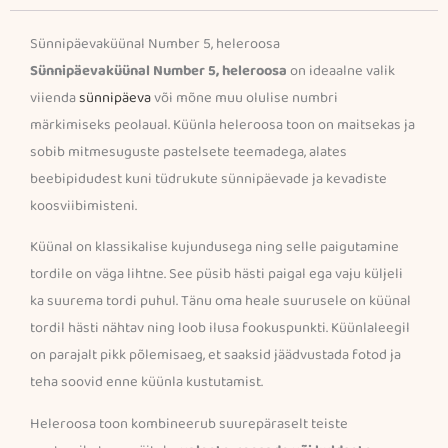
Sünnipäevaküünal Number 5, heleroosa
Sünnipäevaküünal Number 5, heleroosa
on ideaalne valik
viienda
sünnipäeva
või mõne muu olulise numbri
märkimiseks peolaual. Küünla heleroosa toon on maitsekas ja
sobib mitmesuguste pastelsete teemadega, alates
beebipidudest kuni tüdrukute sünnipäevade ja kevadiste
koosviibimisteni.
Küünal on klassikalise kujundusega ning selle paigutamine
tordile on väga lihtne. See püsib hästi paigal ega vaju küljeli
ka suurema tordi puhul. Tänu oma heale suurusele on küünal
tordil hästi nähtav ning loob ilusa fookuspunkti. Küünlaleegil
on parajalt pikk põlemisaeg, et saaksid jäädvustada fotod ja
teha soovid enne küünla kustutamist.
Heleroosa toon kombineerub suurepäraselt teiste