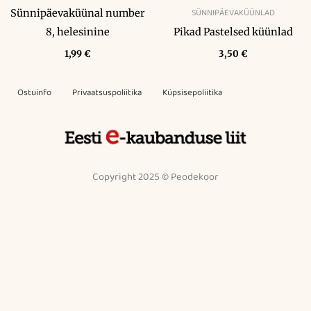
SÜNNIPÄEVAKÜÜNLAD
Sünnipäevaküünal number
8, helesinine
Pikad Pastelsed küünlad
1,99
€
3,50
€
Ostuinfo
Privaatsuspoliitika
Küpsisepoliitika
Copyright 2025 © Peodekoor