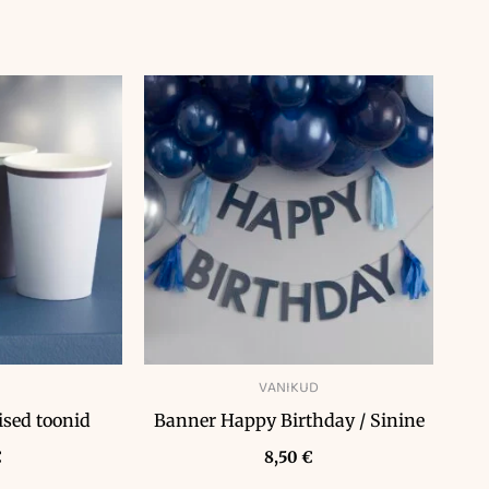
VANIKUD
ised toonid
Banner Happy Birthday / Sinine
€
8,50
€