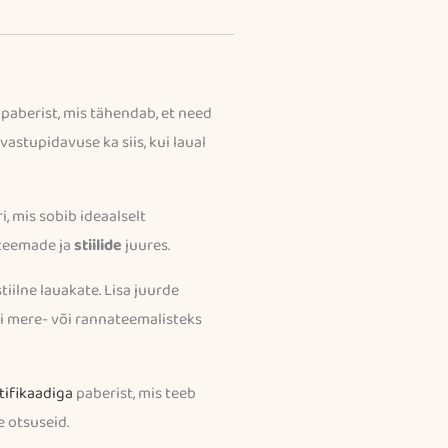
paberist, mis tähendab, et need
 vastupidavuse ka siis, kui laual
i, mis sobib ideaalselt
 teemade ja
stiilide
juures.
tiilne lauakate. Lisa juurde
ti mere- või rannateemalisteks
tifikaadiga
paberist, mis teeb
e otsuseid.