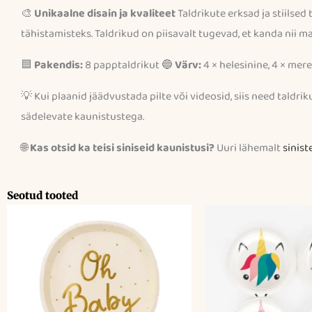
🎨
Unikaalne disain ja kvaliteet
Taldrikute erksad ja stiilse
tähistamisteks. Taldrikud on piisavalt tugevad, et kanda nii ma
🟦
Pakendis:
8 papptaldrikut 🔵
Värv:
4 × helesinine, 4 × mer
💡 Kui plaanid jäädvustada pilte või videosid, siis need taldri
sädelevate kaunistustega.
🌐
Kas otsid ka teisi siniseid kaunistusi?
Uuri lähemalt
sinist
Seotud tooted