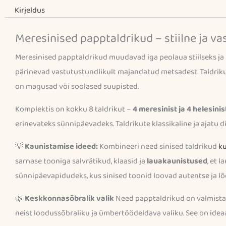
Kirjeldus
Meresinised papptaldrikud – stiilne ja va
Meresinised papptaldrikud muudavad iga peolaua stiilseks ja 
pärinevad vastutustundlikult majandatud metsadest. Taldri
on magusad või soolased suupisted.
Komplektis on kokku 8 taldrikut –
4 meresinist ja 4 helesinis
erinevateks sünnipäevadeks. Taldrikute klassikaline ja ajatu 
💡
Kaunistamise ideed:
Kombineeri need sinised taldrikud
ku
sarnase tooniga salvrätikud, klaasid ja
lauakaunistused
, et 
sünnipäevapidudeks, kus sinised toonid loovad autentse ja l
🌿
Keskkonnasõbralik valik
Need papptaldrikud on valmista
neist loodussõbraliku ja ümbertöödeldava valiku. See on ideaa