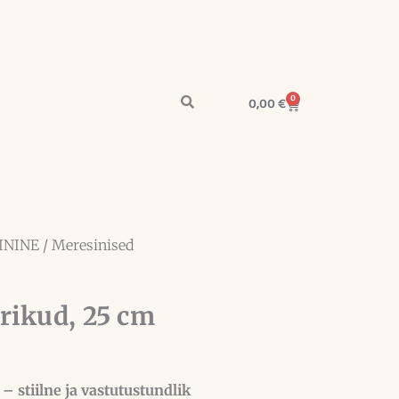
0
Cart
0,00
€
ININE
/ Meresinised
rikud, 25 cm
– stiilne ja vastutustundlik