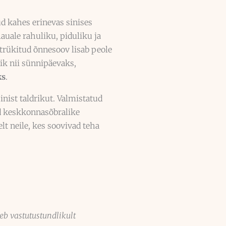
d kahes erinevas sinises
lauale rahuliku, piduliku ja
trükitud õnnesoov lisab peole
lik nii sünnipäevaks,
ks
.
inist taldrikut. Valmistatud
ud keskkonnasõbralike
lt neile, kes soovivad teha
eb vastutustundlikult