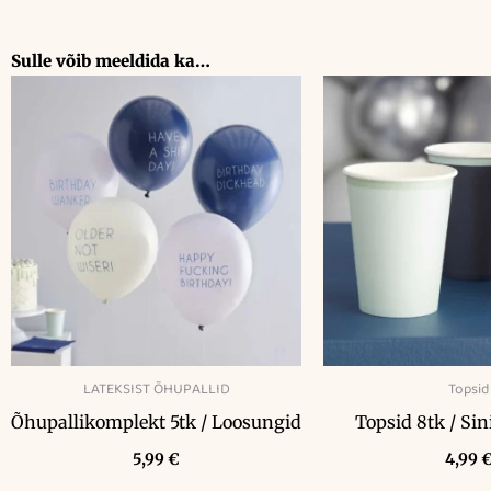
Sulle võib meeldida ka…
LATEKSIST ÕHUPALLID
Topsid
Õhupallikomplekt 5tk / Loosungid
Topsid 8tk / Sin
5,99
€
4,99