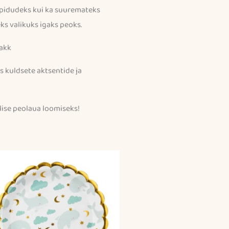
repidudeks kui ka suuremateks
eks valikuks igaks peoks.
lakk
os kuldsete aktsentide ja
ilise peolaua loomiseks!