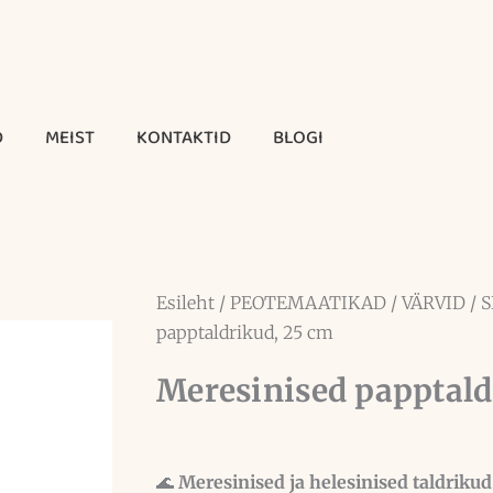
D
MEIST
KONTAKTID
BLOGI
Esileht
/
PEOTEMAATIKAD
/
VÄRVID
/
S
papptaldrikud, 25 cm
Meresinised papptald
🌊
Meresinised ja helesinised taldrikud 