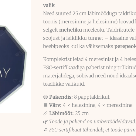
valik
Need suured 25 cm läbimõõduga taldriku
toonis (meresinine ja helesinine) loovad 
selgelt
meheliku
meeleolu. Taldrikutele 
soojust ja isiklikku tunnet – ideaalne va
beebipeoks kui ka väiksemaks
perepeo
Komplektist leiad 4 meresinist ja 4 heles
FSC-sertifikaadiga paberist ning trükit
materjalidega, sobivad need nõud ideaalse
teadlikke valikuid.
🟡
Pakendis:
8 papptaldrikut
🟦
Värv:
4 × helesinine, 4 × meresinine
📏
Läbimõõt:
25 cm
🌿
Toode ja pakend on ümbertöödeldavad.
🔎
FSC-sertifikaat tähendab, et toode pärin