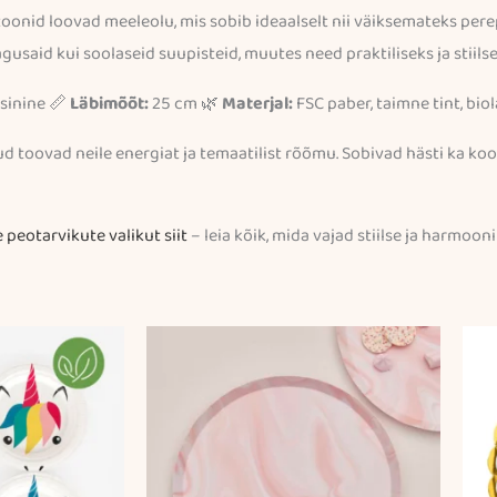
d toonid loovad meeleolu, mis sobib ideaalselt nii väiksemateks pe
gusaid kui soolaseid suupisteid, muutes need praktiliseks ja stiils
esinine 📏
Läbimõõt:
25 cm 🌿
Materjal:
FSC paber, taimne tint, bio
kud toovad neile energiat ja temaatilist rõõmu. Sobivad hästi ka ko
e peotarvikute valikut siit
– leia kõik, mida vajad stiilse ja harmoon