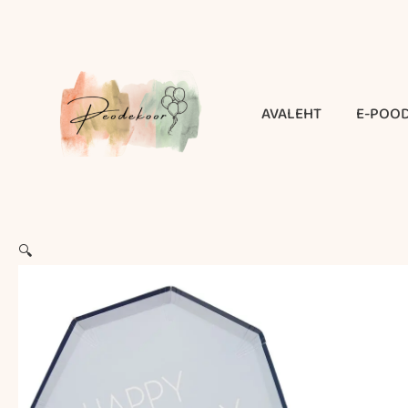
Skip
to
content
AVALEHT
E-POO
🔍