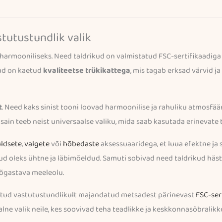
stutustundlik valik
harmooniliseks. Need taldrikud on valmistatud FSC-sertifikaadiga 
kud on kaetud
kvaliteetse trükikattega
, mis tagab erksad värvid ja
t
. Need kaks sinist tooni loovad harmoonilise ja rahuliku atmosfäär
disain teeb neist universaalse valiku, mida saab kasutada erinevate
ldsete
,
valgete
või
hõbedaste
aksessuaaridega, et luua efektne ja s
laud oleks ühtne ja läbimõeldud. Samuti sobivad need taldrikud häs
õõgastava meeleolu.
tud vastutustundlikult majandatud metsadest pärinevast
FSC-ser
lne valik neile, kes soovivad teha teadlikke ja keskkonnasõbralikk