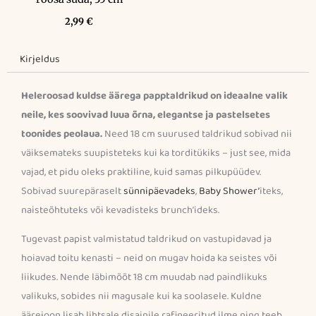
2,99
€
Kirjeldus
Heleroosad kuldse äärega papptaldrikud on ideaalne valik
neile, kes soovivad luua õrna, elegantse ja pastelsetes
toonides peolaua.
Need 18 cm suurused taldrikud sobivad nii
väiksemateks suupisteteks kui ka torditükiks – just see, mida
vajad, et pidu oleks praktiline, kuid samas pilkupüüdev.
Sobivad suurepäraselt
sünnipäevadeks
,
Baby Shower’
iteks,
naisteõhtuteks või kevadisteks brunch’ideks.
Tugevast papist valmistatud taldrikud on vastupidavad ja
hoiavad toitu kenasti – neid on mugav hoida ka seistes või
liikudes. Nende läbimõõt 18 cm muudab nad paindlikuks
valikuks, sobides nii magusale kui ka soolasele. Kuldne
äärejoon lisab lihtsale disainile rafineeritud ilme ning teeb