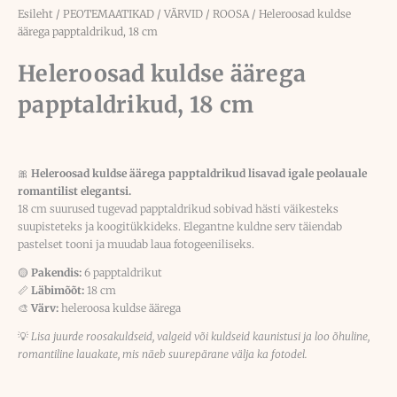
Esileht
/
PEOTEMAATIKAD
/
VÄRVID
/
ROOSA
/ Heleroosad kuldse
äärega papptaldrikud, 18 cm
Heleroosad kuldse äärega
papptaldrikud, 18 cm
🎀
Heleroosad kuldse äärega papptaldrikud lisavad igale peolauale
romantilist elegantsi.
18 cm suurused tugevad papptaldrikud sobivad hästi väikesteks
suupisteteks ja koogitükkideks. Elegantne kuldne serv täiendab
pastelset tooni ja muudab laua fotogeeniliseks.
🟡
Pakendis:
6 papptaldrikut
📏
Läbimõõt:
18 cm
🎨
Värv:
heleroosa kuldse äärega
💡
Lisa juurde roosakuldseid, valgeid või kuldseid kaunistusi ja loo õhuline,
romantiline lauakate, mis näeb suurepärane välja ka fotodel.