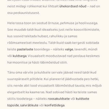
neist midagi rohkemat kui lihtsalt
ühekordsed nõud
– nad on
osa peokaunistusest.
Heleroosa toon on seotud õrnuse, pehmuse ja hoolivusega.
See muudab taldrikud ideaalseks just neile koosviibimistele,
kus soovid tekitada hubast, rahulikku ja samas
rõõmsameelset meeleolu. Taldrikuid saab kergesti sobitada
teiste
pastelsete
toonidega – näiteks
valge
, lavendli, mündi
või
kuldsega
. Visuaalselt moodustavad nad peolaua keskmes
harmoonilise ja hästi läbimõeldud stiili.
Tänu oma värvile ja kuldsele servale jäävad need taldrikud
suurepäraselt piltidele. Kui planeerid jäädvustada peo hetki,
siis nende abil lood visuaalselt läbimõeldud tausta, mis mõjub
elegantselt ka kaameras. Nad sobivad hästi ka teiste samas
stiilis toodetega – näiteks
roosakuldsete
või
kuldsete
topside
,
salvrätikute
või
konfettidega
.