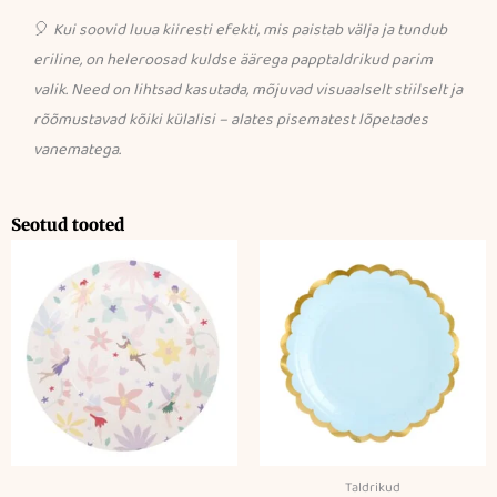
🎈
Kui soovid luua kiiresti efekti, mis paistab välja ja tundub
eriline, on heleroosad kuldse äärega papptaldrikud parim
valik. Need on lihtsad kasutada, mõjuvad visuaalselt stiilselt ja
rõõmustavad kõiki külalisi – alates pisematest lõpetades
vanematega.
Seotud tooted
Taldrikud