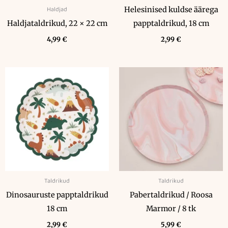
Haldjad
Helesinised kuldse äärega
Haldjataldrikud, 22 × 22 cm
papptaldrikud, 18 cm
4,99
€
2,99
€
Taldrikud
Taldrikud
Dinosauruste papptaldrikud
Pabertaldrikud / Roosa
18 cm
Marmor / 8 tk
2,99
€
5,99
€