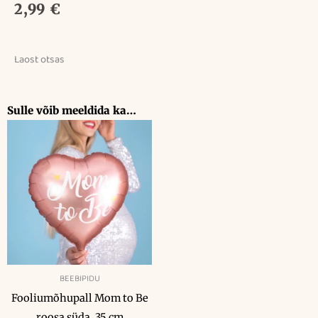
2,99
€
Laost otsas
Sulle võib meeldida ka…
BEEBIPIDU
Fooliumõhupall Mom to Be
roosa süda, 35 cm