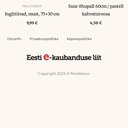
HALLOWEEN
Suur õhupall 60cm / pastell
Inglitiivad, must, 75×30 cm
kahvaturoosa
9,99
€
4,50
€
Ostuinfo
Privaatsuspoliitika
Küpsisepoliitika
Copyright 2025 © Peodekoor