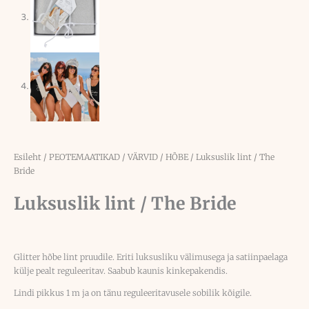
Esileht
/
PEOTEMAATIKAD
/
VÄRVID
/
HÕBE
/ Luksuslik lint / The
Bride
Luksuslik lint / The Bride
Glitter hõbe lint pruudile. Eriti luksusliku välimusega ja satiinpaelaga
külje pealt reguleeritav. Saabub kaunis kinkepakendis.
Lindi pikkus 1 m ja on tänu reguleeritavusele sobilik kõigile.