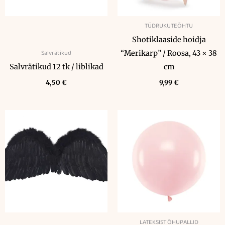
TÜDRUKUTEÕHTU
Shotiklaaside hoidja
Salvrätikud
“Merikarp” / Roosa, 43 × 38
Salvrätikud 12 tk / liblikad
cm
4,50
€
9,99
€
LATEKSIST ÕHUPALLID