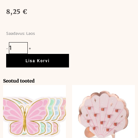
8,25
€
Saadavus:
Laos
Luksuslik
lint
-
+
/
The
Lisa Korvi
Bride
kogus
Seotud tooted