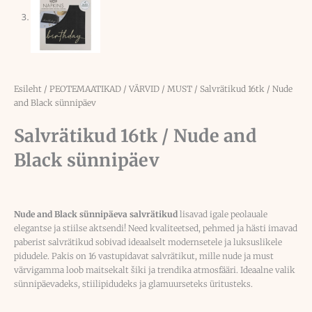
Esileht
/
PEOTEMAATIKAD
/
VÄRVID
/
MUST
/ Salvrätikud 16tk / Nude
and Black sünnipäev
Salvrätikud 16tk / Nude and
Black sünnipäev
Nude and Black sünnipäeva salvrätikud
lisavad igale peolauale
elegantse ja stiilse aktsendi! Need kvaliteetsed, pehmed ja hästi imavad
paberist salvrätikud sobivad ideaalselt modernsetele ja luksuslikele
pidudele. Pakis on 16 vastupidavat salvrätikut, mille nude ja must
värvigamma loob maitsekalt šiki ja trendika atmosfääri. Ideaalne valik
sünnipäevadeks, stiilipidudeks ja glamuurseteks üritusteks.