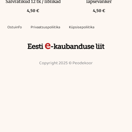
Salvrätikud 12 tk / liblikad
lapsevanker
4,50
€
4,50
€
Ostuinfo
Privaatsuspoliitika
Küpsisepoliitika
Copyright 2025 © Peodekoor