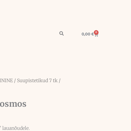
0
Cart
0,00
€
ININE
/ Suupistetikud 7 tk /
 Kosmos
 lauanõudele.