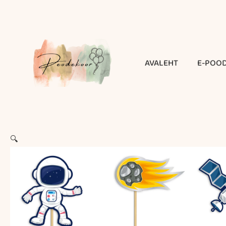
Skip
to
content
AVALEHT
E-POO
🔍