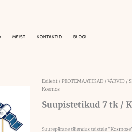
D
MEIST
KONTAKTID
BLOGI
Esileht
/
PEOTEMAATIKAD
/
VÄRVID
/
S
Kosmos
Suupistetikud 7 tk /
Suurepärane täiendus teistele “Kosmose”