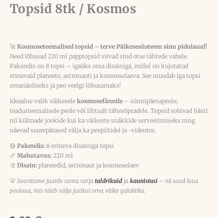
Topsid 8tk / Kosmos
🚀
Kosmoseteemalised topsid – terve Päikesesüsteem sinu pidulaual!
Need lõbusad 220 ml papptopsid viivad sind otse tähtede vahele.
Pakendis on 8 topsi – igaüks oma disainiga, millel on kujutatud
erinevaid planeete, astronauti ja kosmoselaeva. See muudab iga topsi
omanäoliseks ja peo veelgi lõbusamaks!
Ideaalne valik väikesele
kosmosefännile
– sünnipäevapeole,
teadusteemalisele peole või lihtsalt tähesõpradele. Topsid sobivad hästi
nii külmade jookide kui ka väikeste snäkkide serveerimiseks ning
näevad suurepärased välja ka peopiltidel ja -videotes.
🟡
Pakendis:
8 erineva disainiga topsi
📏
Mahutavus:
220 ml
🎨
Disain:
planeedid, astronaut ja kosmoselaev
💡
Soovitame juurde sama sarja
taldrikuid
ja
kaunistusi
– nii saad luua
peolaua, mis näeb välja justkui oma väike galaktika.