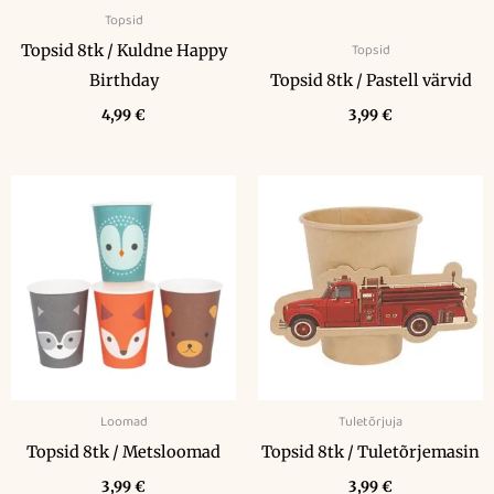
Topsid
Topsid
Topsid 8tk / Kuldne Happy
Birthday
Topsid 8tk / Pastell värvid
4,99
€
3,99
€
Loomad
Tuletõrjuja
Topsid 8tk / Metsloomad
Topsid 8tk / Tuletõrjemasin
3,99
€
3,99
€