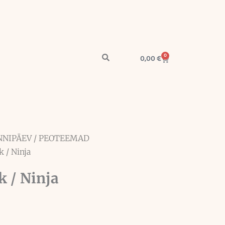
0
Cart
0,00
€
NNIPÄEV
/
PEOTEEMAD
 / Ninja
k / Ninja