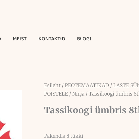
D
MEIST
KONTAKTID
BLOGI
Esileht
/
PEOTEMAATIKAD
/
LASTE SÜ
POISTELE
/
Ninja
/ Tassikoogi ümbris 8tk
Tassikoogi ümbris 8t
Pakendis 8 tükki