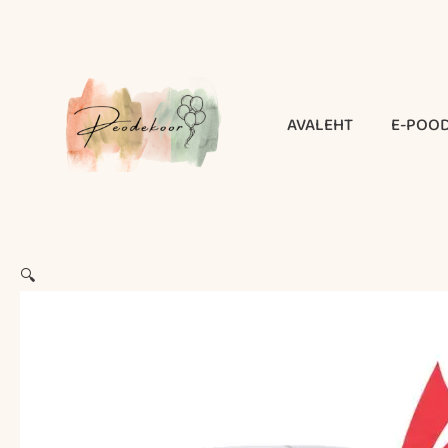
Skip
to
content
AVALEHT
E-POO
🔍