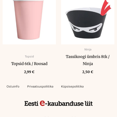
Ninja
Topsid
Tassikoogi ümbris 8tk /
Topsid 6tk / Roosad
Ninja
2,99
€
2,50
€
Ostuinfo
Privaatsuspoliitika
Küpsisepoliitika