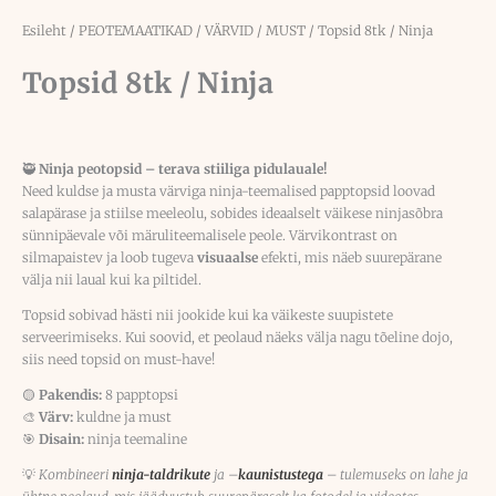
Esileht
/
PEOTEMAATIKAD
/
VÄRVID
/
MUST
/ Topsid 8tk / Ninja
Topsid 8tk / Ninja
🥷
Ninja peotopsid – terava stiiliga pidulauale!
Need kuldse ja musta värviga ninja-teemalised papptopsid loovad
salapärase ja stiilse meeleolu, sobides ideaalselt väikese ninjasõbra
sünnipäevale või märuliteemalisele peole. Värvikontrast on
silmapaistev ja loob tugeva
visuaalse
efekti, mis näeb suurepärane
välja nii laual kui ka piltidel.
Topsid sobivad hästi nii jookide kui ka väikeste suupistete
serveerimiseks. Kui soovid, et peolaud näeks välja nagu tõeline dojo,
siis need topsid on must-have!
🟡
Pakendis:
8 papptopsi
🎨
Värv:
kuldne ja must
🎯
Disain:
ninja teemaline
💡
Kombineeri
ninja-taldrikute
ja –
kaunistustega
– tulemuseks on lahe ja