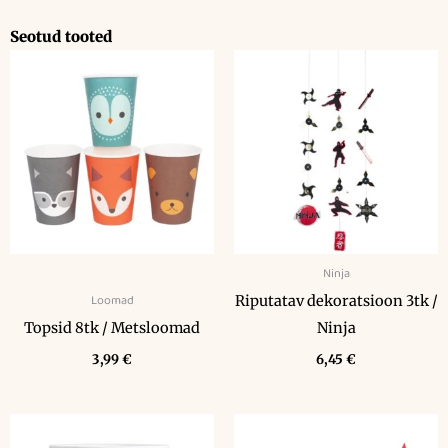
Seotud tooted
Ninja
Loomad
Riputatav dekoratsioon 3tk /
Topsid 8tk / Metsloomad
Ninja
3,99
€
6,45
€