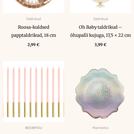
Taldrikud
Taldrikud
Roosa-kuldsed
Oh Baby taldrikud –
papptaldrikud, 18 cm
õhupalli kujuga, 17,5 × 22 cm
2,99
€
3,99
€
BEEBIPIDU
Merineitsi