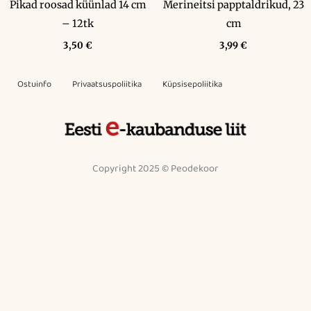
Pikad roosad küünlad 14 cm
Merineitsi papptaldrikud, 23
– 12tk
cm
3,50
€
3,99
€
Ostuinfo
Privaatsuspoliitika
Küpsisepoliitika
Copyright 2025 © Peodekoor