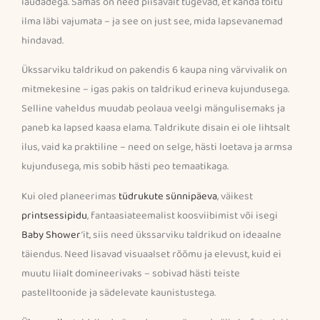
laudadega. Samas on need piisavalt tugevad, et kanda toitu
ilma läbi vajumata – ja see on just see, mida lapsevanemad
hindavad.
Ükssarviku taldrikud on pakendis 6 kaupa ning värvivalik on
mitmekesine – igas pakis on taldrikud erineva kujundusega.
Selline vaheldus muudab peolaua veelgi mängulisemaks ja
paneb ka lapsed kaasa elama. Taldrikute disain ei ole lihtsalt
ilus, vaid ka praktiline – need on selge, hästi loetava ja armsa
kujundusega, mis sobib hästi peo temaatikaga.
Kui oled planeerimas
tüdrukute sünnipäeva
, väikest
printsessipidu
, fantaasiateemalist koosviibimist või isegi
Baby Shower
’it, siis need ükssarviku taldrikud on ideaalne
täiendus. Need lisavad visuaalset rõõmu ja elevust, kuid ei
muutu liialt domineerivaks – sobivad hästi teiste
pastelltoonide ja sädelevate kaunistustega.