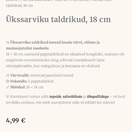
taldrikud, 18 cm
Ükssarviku taldrikud, 18 cm
🦄
Ükssarviku taldrikud toovad lauale värvi, rõõmu ja
muinasjutulist meeleolu.
18 × 18 cm suurused papptaldrikud on ideaalsed koogitüki, maiuste või
suupistete serveerimiseks ning sobivad suurepäraselt laste
sünnipäevadele, kus mängulisus ja fantaasia on olulised.
🎨
Värvivalik:
erinevad pastelsed toonid
🟡
Pakendis:
6 papptaldrikut
📏
Mõõdud:
18 × 18 cm
💡
Kombineeri samas stiilis
topside
,
salvrätikute
ja
õhupallidega
– nii lood
tervikliku peolaua, mis näeb suurepärane välja nii piltidel kui videotel.
4,99
€