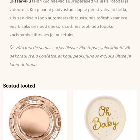
Ükssarviku
taldrikud näevad suurepärased välja ka fotodel ja
videotest. Kui plaanid jäädvustada lapse peost vahvaid hetki,
siis see disain loob automaatselt tausta, mis töötab kaamera
ees. Lisaks on need ühekordsed, mis teeb peo lõpuks
koristamise lihtsaks ja muretuks.
🎈
Võta juurde samas sarjas ükssarviku topse, salvrätikuid või
dekoratiivseid konfette, et kogu peokujundus mõjuks ühtse ja
läbimõelduna.
Seotud tooted