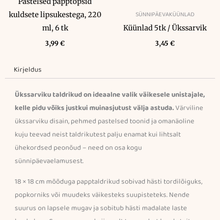
Pastelsed papptopsid
SÜNNIPÄEVAKÜÜNLAD
kuldsete lipsukestega, 220
ml, 6 tk
Küünlad 5tk / Ükssarvik
3,99
€
3,45
€
Kirjeldus
Ükssarviku taldrikud on ideaalne valik väikesele unistajale,
kelle pidu võiks justkui muinasjutust välja astuda.
Värviline
ükssarviku disain, pehmed pastelsed toonid ja omanäoline
kuju teevad neist taldrikutest palju enamat kui lihtsalt
ühekordsed peonõud – need on osa kogu
sünnipäevaelamusest.
18 × 18 cm mõõduga papptaldrikud sobivad hästi tordilõiguks,
popkorniks või muudeks väikesteks suupisteteks. Nende
suurus on lapsele mugav ja sobitub hästi madalate laste