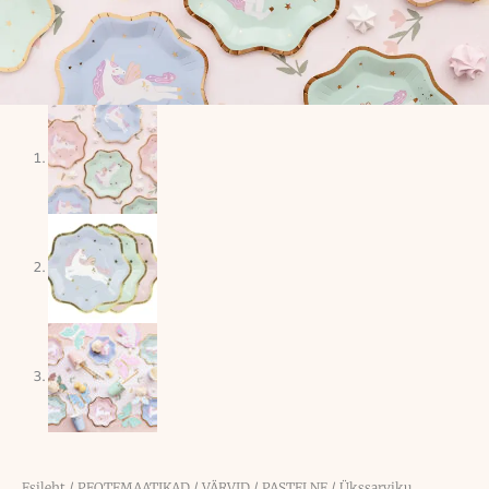
Esileht
/
PEOTEMAATIKAD
/
VÄRVID
/
PASTELNE
/ Ükssarviku