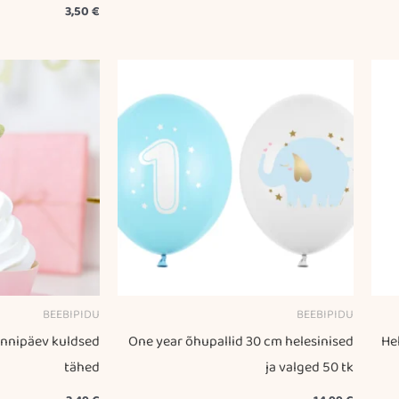
3,50
€
BEEBIPIDU
BEEBIPIDU
ünnipäev kuldsed
One year õhupallid 30 cm helesinised
He
tähed
ja valged 50 tk