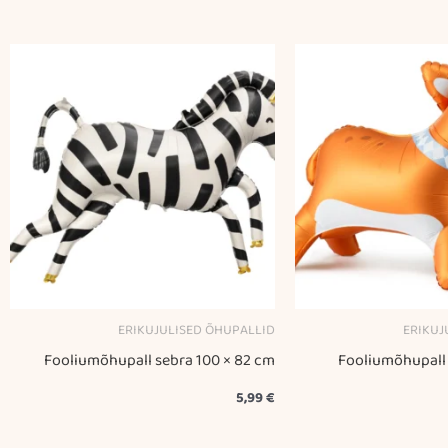
ERIKUJULISED ÕHUPALLID
ERIKUJ
Fooliumõhupall sebra 100 × 82 cm
Fooliumõhupall 
5,99
€