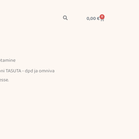
0
Cart
0,00
€
etamine
uni TASUTA - dpd ja omniva
esse.