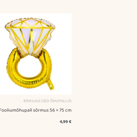
ERIKUJULISED ÕHUPALLID
Fooliumõhupall sõrmus 56 × 75 cm
4,99
€