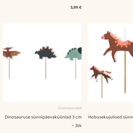
3,99
€
Dinosaurused
Dinosauruse sünnipäevaküünlad 3 cm
Hobusekujulised sünn
– 3tk