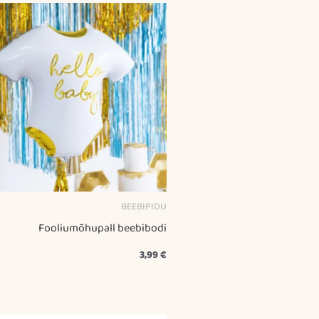
BEEBIPIDU
Fooliumõhupall beebibodi
3,99
€