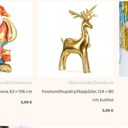
ULISED ÕHUPALLID
ERIKUJULISED ÕHUPALLID
ana, 63 × 106 cm
Fooliumõhupall põhjapõder, 124 × 80
cm, kuldne
5,99
€
5,99
€