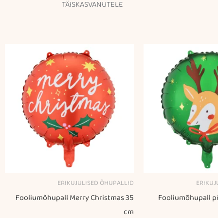
TÄISKASVANUTELE
ERIKUJULISED ÕHUPALLID
ERIKUJ
Fooliumõhupall Merry Christmas 35
Fooliumõhupall p
cm