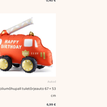
0,40
€
Autod
oliumõhupall tuletõrjeauto 67 × 53
cm
6,99
€