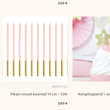
3,50
€
BEEBIPIDU
Pikad roosad küünlad 14 cm – 12tk
Koogitopperid 1. s
3,50
€