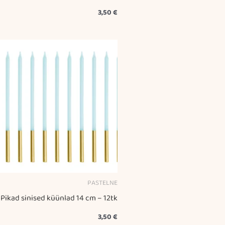
3,50
€
PASTELNE
Pikad sinised küünlad 14 cm – 12tk
3,50
€