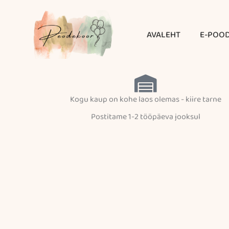
Skip
to
AVALEHT
E-POO
content
Kogu kaup on kohe laos olemas - kiire tarne
Postitame 1-2 tööpäeva jooksul