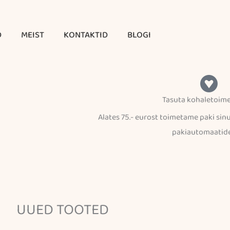
D
MEIST
KONTAKTID
BLOGI
Tasuta kohaletoim
Alates 75.- eurost toimetame paki sin
pakiautomaatid
UUED TOOTED