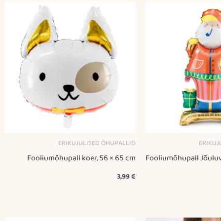
ERIKUJULISED ÕHUPALLID
ERIKUJ
Fooliumõhupall koer, 56 × 65 cm
Fooliumõhupall Jõuluv
3,99
€