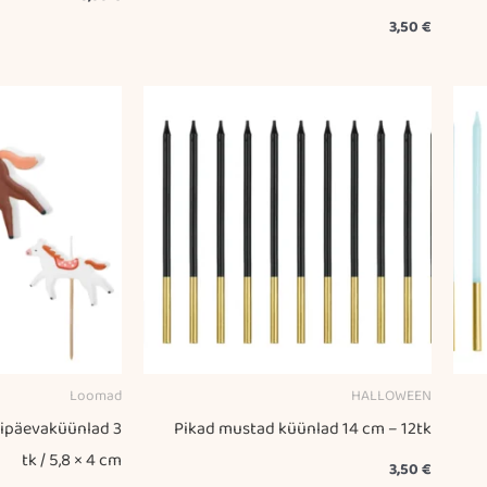
3,50
€
Loomad
HALLOWEEN
ipäevaküünlad 3
Pikad mustad küünlad 14 cm – 12tk
tk / 5,8 × 4 cm
3,50
€