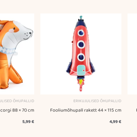
ULISED ÕHUPALLID
ERIKUJULISED ÕHUPALLID
corgi 88 × 70 cm
Fooliumõhupall rakett 44 × 115 cm
5,99
€
4,99
€