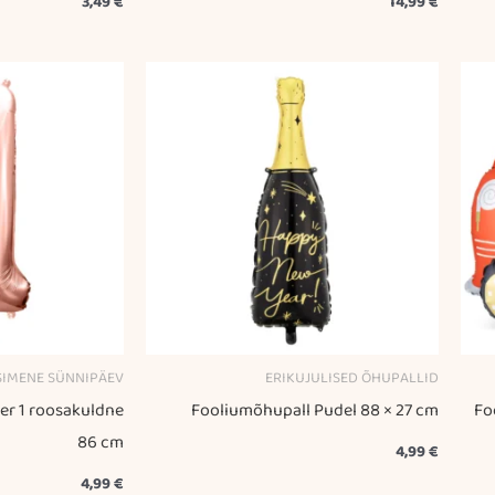
3,49
€
14,99
€
SIMENE SÜNNIPÄEV
ERIKUJULISED ÕHUPALLID
r 1 roosakuldne
Fooliumõhupall Pudel 88 × 27 cm
Fo
86 cm
4,99
€
4,99
€