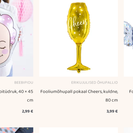
BEEBIPIDU
ERIKUJULISED ÕHUPALLID
itüdruk, 40 × 45
Fooliumõhupall pokaal Cheers, kuldne,
Fo
cm
80 cm
2,99
€
3,99
€