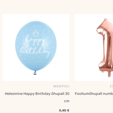
BEEBIPIDU
E
Helesinine Happy Birthday õhupall 30
Fooliumõhupall numbe
cm
0,40
€