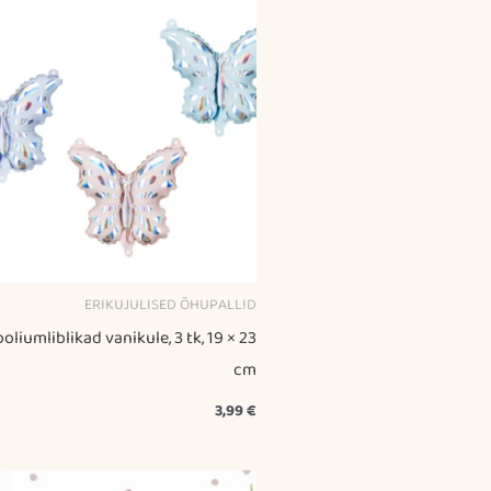
ERIKUJULISED ÕHUPALLID
oliumliblikad vanikule, 3 tk, 19 × 23
cm
3,99
€