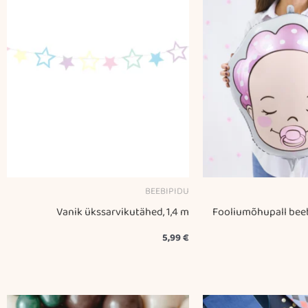
BEEBIPIDU
Vanik ükssarvikutähed, 1,4 m
Fooliumõhupall beeb
5,99
€