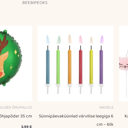
BEEBIPEOKS
ULISED ÕHUPALLID
NAISELE
õhjapõder 35 cm
Sünnipäevaküünlad värvilise leegiga 6
K
cm – 6tk
3,99
€