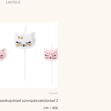
LASTELE
Kassid
assikujulised sünnipäevaküünlad 2
cm – 6tk